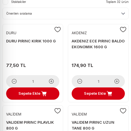
Stoktakiler
Toplam 32 ürün
ri
Pirinç
Ton Balığı
Örgü Peynir
Yaş Maya
Kabak Çekirdeği
Tekila
Tüy Toplayıcı Rulo
Prezervatif
eleri
Şehriye
Turşu
Süzme Peynir
Kaju
Viski
Mop
Takviye Edici Gıda
Tarhana
Taze Nor
Karışık Çiğ
Votka
DURU
AKDENIZ
Tost peyniri
Karışık Kuruyemiş
Zivania
DURU PIRINC KIRIK 1000 G
AKDENIZ ECE PIRINC BALDO
EKONOMIK 1600 G
Tulum Peynir
Kuru Erik
Üçgen & Burger Peynir
Kuru İncir
77,50 TL
174,90 TL
Yabancı Yöresel Peynir
Kuru Kayısı
Yerli Yöresel Peynir
Kuru Üzüm
Leblebi
Sepete Ekle
Sepete Ekle
Patlamış Mısır
Soslu Mısır
VALİDEM
VALİDEM
VALIDEM PIRINC PILAVLIK
VALIDEM PIRINC UZUN
800 G
TANE 800 G