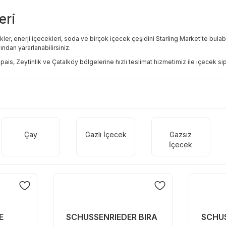
eri
er, enerji içecekleri, soda ve birçok içecek çeşidini Starling Market'te bulabilir
ından yararlanabilirsiniz.
pais, Zeytinlik ve Çatalköy bölgelerine hızlı teslimat hizmetimiz ile içecek sipa
Çay
Gazlı İçecek
Gazsız
İçecek
E
SCHUSSENRIEDER BIRA
SCHUS