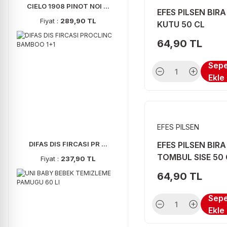
CIELO 1908 PINOT NOI ...
GILBEYS (6)
EFES PILSEN BIR
Fiyat :
289,90 TL
KUTU 50 CL
JIM BEAM (6)
64,90 TL
SEREN (6)
TUBORG (6)
Sep
Ekle
ABSOLUT (5)
HASAN EFENDI (5)
LE COQ (5)
EFES PILSEN
SIR EDWARDS (5)
DIFAS DIS FIRCASI PR ...
EFES PILSEN BIRA
THE FAMOUS GROUSE (5)
TOMBUL SISE 50 
Fiyat :
237,90 TL
BAILEYS (4)
64,90 TL
BELLAPAIS (4)
Sep
BLACK RAM (4)
Ekle
CARLSBERG (4)