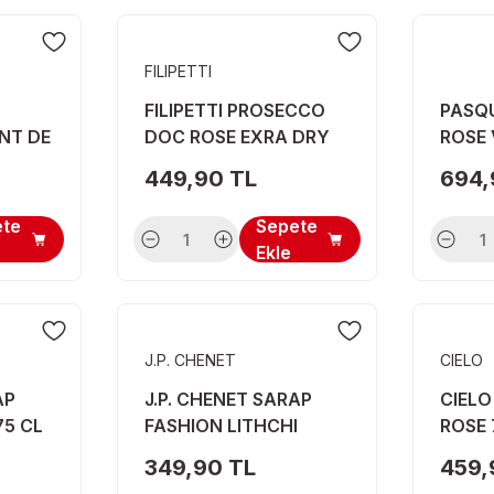
FILIPETTI
FILIPETTI PROSECCO
PASQU
NT DE
DOC ROSE EXRA DRY
ROSE 
CL
75 CL
449,90 TL
694,
ete
Sepete
Ekle
J.P. CHENET
CIELO
AP
J.P. CHENET SARAP
CIELO
75 CL
FASHION LITHCHI
ROSE 
AROM BEYAZ 75 CL
349,90 TL
459,