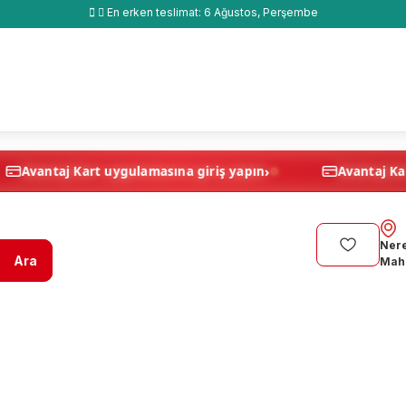
En erken teslimat:
6 Ağustos, Perşembe
›
›
apın
Avantaj Kart uygulamasına giriş yapın
Nere
Ara
Maha