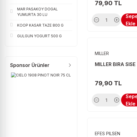
79,90 TL
MAR PASAKOY DOGAL
EFES PILSEN (8)
YUMURTA 30 LU
Sep
JUSS (8)
Ekle
KOOP KASAR TAZE 800 G
NESTLE (8)
GULGUN YOGURT 500 G
TCHIBO (8)
MILLER
TWININGS (8)
MILLER BIRA SISE
Sponsor Ürünler
BOON FRESH (7)
FUSE TEA (7)
79,90 TL
HAYAT (7)
Sep
MARTINI (7)
Ekle
MR BROWN (7)
SIRMA (7)
THATCHERS (7)
EFES PILSEN