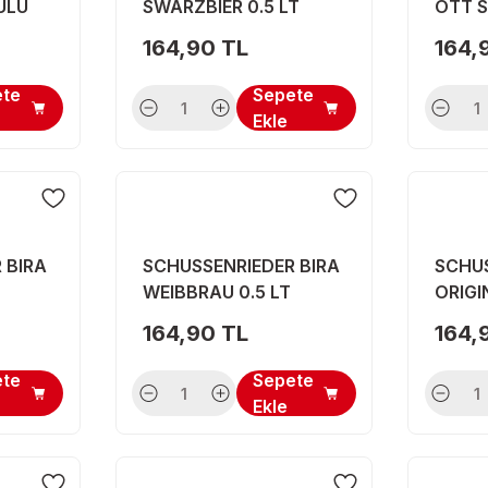
ULU
SWARZBIER 0.5 LT
OTT S
164,90 TL
164,
ete
Sepete
Ekle
 BIRA
SCHUSSENRIEDER BIRA
SCHUS
WEIBBRAU 0.5 LT
ORIGI
 LT
164,90 TL
164,
ete
Sepete
Ekle