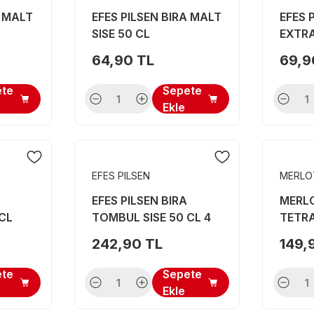
A MALT
EFES PILSEN BIRA MALT
EFES 
SISE 50 CL
EXTRA
64,90 TL
69,9
ete
Sepete
Ekle
EFES PILSEN
MERLO
EFES PILSEN BIRA
MERLO
CL
TOMBUL SISE 50 CL 4
TETR
LU
242,90 TL
149,
ete
Sepete
Ekle