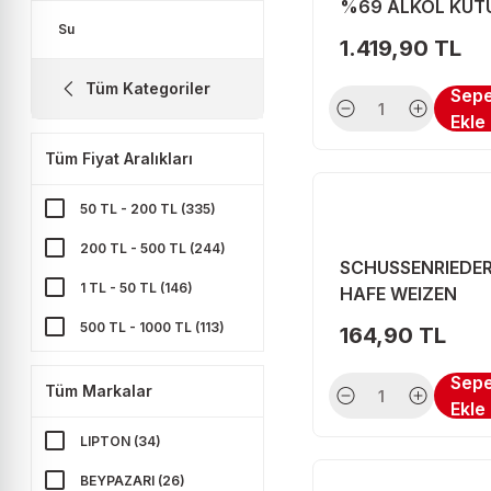
%69 ALKOL KUT
Su
70 CL
1.419,90 TL
Tüm Kategoriler
Sep
Ekle
Tüm Fiyat Aralıkları
50 TL - 200 TL (335)
200 TL - 500 TL (244)
SCHUSSENRIEDER
1 TL - 50 TL (146)
HAFE WEIZEN
ALKOHOL FRE 0.5
500 TL - 1000 TL (113)
164,90 TL
1000 TL - 4000 TL (65)
Sep
Tüm Markalar
4000 TL ve üzeri (2)
Ekle
LIPTON (34)
BEYPAZARI (26)