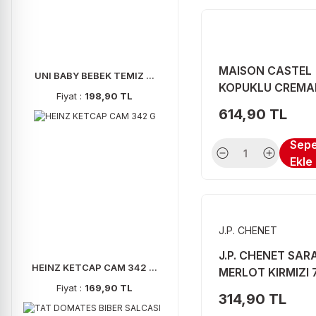
CHIVAS REGAL (4)
CON KAHVE (4)
MAISON CASTEL
DARK BLUE (4)
UNI BABY BEBEK TEMIZ ...
KOPUKLU CREMA
Fiyat :
198,90 TL
DLC (4)
BORDE. BRUT 75 
614,90 TL
ERIKLI (4)
Sep
EVSU (4)
Ekle
FANTA (4)
FILIPETTI (4)
GRANTS (4)
J.P. CHENET
J.P. CHENET (4)
J.P. CHENET SAR
HEINZ KETCAP CAM 342 ...
MERLOT KIRMIZI 
LARIOS (4)
Fiyat :
169,90 TL
314,90 TL
LONDON (4)