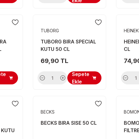
Ekle
TUBORG
HEINE
IRA
TUBORG BIRA SPECIAL
HEINE
L
KUTU 50 CL
CL
69,90 TL
74,9
ete
Sepete
Ekle
BECKS
BOMON
BECKS BIRA SISE 50 CL
BOMO
 KUTU
FILTR