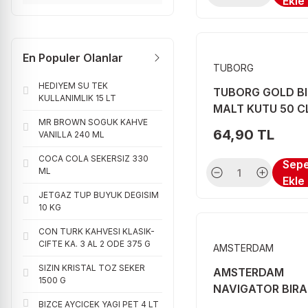
Ekle
JOHNNIE WALKER (10)
MAISON CASTEL (10)
En Populer Olanlar
ROBINSONS (10)
TUBORG
DOLUCA (9)
HEDIYEM SU TEK
TUBORG GOLD B
KULLANIMLIK 15 LT
JACK DANIELS (9)
MALT KUTU 50 C
MR BROWN SOGUK KAHVE
POKKA (9)
64,90 TL
VANILLA 240 ML
TEKIRDAG (9)
COCA COLA SEKERSIZ 330
Sep
ML
Ekle
ANADOLU (8)
JETGAZ TUP BUYUK DEGISIM
BACARDI (8)
10 KG
COCA COLA (8)
CON TURK KAHVESI KLASIK-
CIFTE KA. 3 AL 2 ODE 375 G
AMSTERDAM
DAVIDOFF (8)
SIZIN KRISTAL TOZ SEKER
AMSTERDAM
DOĞANAY (8)
1500 G
NAVIGATOR BIRA
50 CL
BIZCE AYCICEK YAGI PET 4 LT
EFE (8)