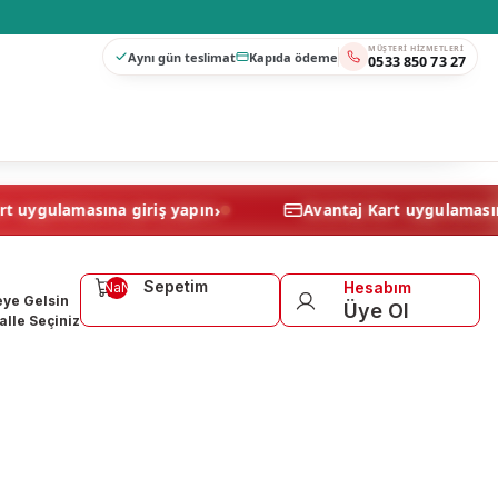
MÜŞTERI HIZMETLERI
Aynı gün teslimat
Kapıda ödeme
0533 850 73 27
›
Avantaj Kart uygulamasına giriş yapın
Avantaj Kart
Sepetim
Hesabım
NaN
ye Gelsin
Üye Ol
lle Seçiniz