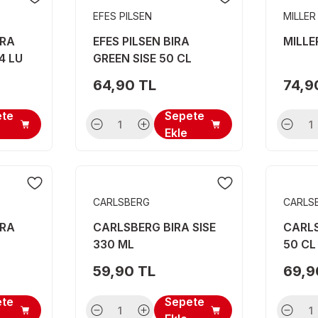
EFES PILSEN
MILLER
IRA
EFES PILSEN BIRA
MILLE
4 LU
GREEN SISE 50 CL
64,90 TL
74,9
ete
Sepete
Ekle
CARLSBERG
CARLS
IRA
CARLSBERG BIRA SISE
CARLS
330 ML
50 CL
59,90 TL
69,9
ete
Sepete