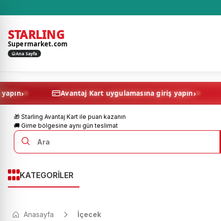
STARLING
Supermarket.com
Ana Sayfa
›
masına giriş yapın
Avantaj Kart uygulamasına giriş y
🎁 Starling Avantaj Kart ile puan kazanın
🚚 Girne bölgesine aynı gün teslimat
KATEGORİLER
Anasayfa
İçecek