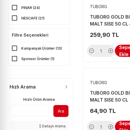
TUBORG
PINAR (24)
TUBORG GOLD B
NESCAFE (21)
MALT SISE 50 CL 
DOGADAN (20)
259,90 TL
Filtre Seçenekleri
PASQUA (18)
Sep
Kampanyalı Ürünler (13)
KULA (15)
Ekle
Sponsor Ürünler (1)
AVŞAR (12)
CIELO (12)
STARBUCKS (12)
TUBORG
Hızlı Arama
YENI RAKI (12)
TUBORG GOLD B
Hızlı Ürün Arama
MALT SISE 50 CL
KAVAKLIDERE (11)
64,90 TL
Ara
OSHEE (11)
CAPPY (10)
Sep
Detaylı Arama