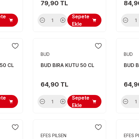
79,90 TL
84,9
ete
Sepete
Ekle
BUD
BUD
 50 CL
BUD BIRA KUTU 50 CL
BUD B
64,90 TL
64,9
ete
Sepete
Ekle
EFES PILSEN
EFES P