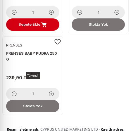
Sepete Ekle
Stokta Yok
PRENSES
PRENSES BABY PUDRA 250
G
Tükendi
239,90 TL
Stokta Yok
Resmi işletme adı:
CYPRUS UNITED MARKETING LTD ·
Kayıtlı adres: