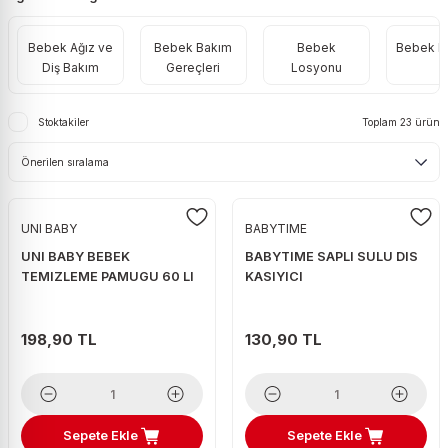
ri
Pirinç
Ton Balığı
Örgü Peynir
Yaş Maya
Kabak Çekirdeği
Tekila
Tüy Toplayıcı Rulo
Prezervatif
Bebek Ağız ve
Bebek Bakım
Bebek
Bebek P
eleri
Şehriye
Turşu
Süzme Peynir
Kaju
Viski
Mop
Takviye Edici Gıda
Diş Bakım
Gereçleri
Losyonu
Tarhana
Taze Nor
Karışık Çiğ
Votka
Stoktakiler
Toplam 23 ürün
Tost peyniri
Karışık Kuruyemiş
Zivania
Tulum Peynir
Kuru Erik
Üçgen & Burger Peynir
Kuru İncir
UNI BABY
BABYTIME
Yabancı Yöresel Peynir
Kuru Kayısı
UNI BABY BEBEK
BABYTIME SAPLI SULU DIS
Yerli Yöresel Peynir
Kuru Üzüm
TEMIZLEME PAMUGU 60 LI
KASIYICI
Leblebi
198,90 TL
130,90 TL
Patlamış Mısır
Soslu Mısır
Sepete Ekle
Sepete Ekle