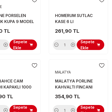
NE
NE PORSELEN
HOMERUM SUTLAC
IK KUPA 9 MODEL
KASE 6 LI
0 TL
261,90 TL
Sepete
Sepete
Ekle
Ekle
MALATYA
BAHCE CAM
MALATYA PORLINE
I KAPAKLI 1000
KAHVALTI FINCANI
KARMA 2 LI
90 TL
354,90 TL
Sepete
Sepete