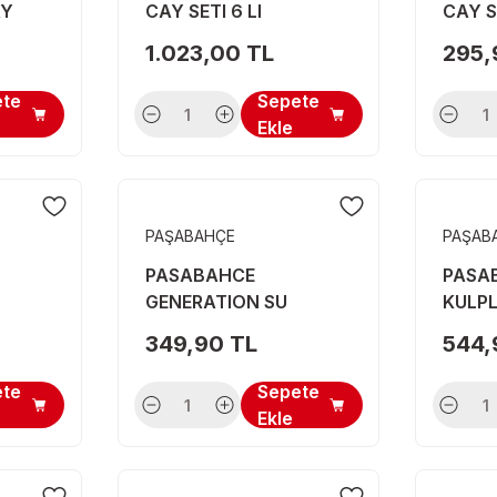
AY
CAY SETI 6 LI
CAY SE
1.023,00 TL
295,
ete
Sepete
Ekle
PAŞABAHÇE
PAŞAB
PASABAHCE
PASA
GENERATION SU
KULPL
BARDAGI 6 LI 52300
2 LI 5
349,90 TL
544,
ete
Sepete
Ekle