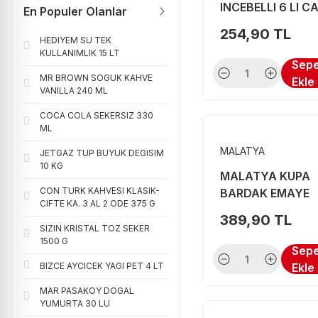
INCEBELLI 6 LI C
STEPY (5)
En Populer Olanlar
BARDAGI 42781
254,90 TL
GREEN (4)
HEDIYEM SU TEK
KULLANIMLIK 15 LT
INTEX (4)
Sep
MR BROWN SOGUK KAHVE
Ekle
ARZU (3)
VANILLA 240 ML
MADAME MON (3)
COCA COLA SEKERSIZ 330
ML
MALATYA (3)
MALATYA
JETGAZ TUP BUYUK DEGISIM
NEW (3)
10 KG
MALATYA KUPA
PIKNIK (3)
CON TURK KAHVESI KLASIK-
BARDAK EMAYE
CIFTE KA. 3 AL 2 ODE 375 G
DAMALI
STARLING (3)
389,90 TL
SIZIN KRISTAL TOZ SEKER
CVS (2)
1500 G
Sep
DETAN (2)
BIZCE AYCICEK YAGI PET 4 LT
Ekle
EXTRA (2)
MAR PASAKOY DOGAL
YUMURTA 30 LU
FOLYO (2)