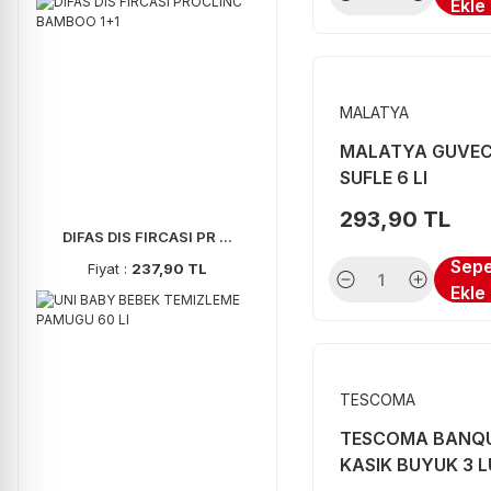
Ekle
ADEN (1)
ANADOLU (1)
BENGAL (1)
MALATYA
BLUE DRAGO (1)
MALATYA GUVE
BOGAZICI (1)
SUFLE 6 LI
CANPED (1)
293,90 TL
DIFAS DIS FIRCASI PR ...
ERSEN (1)
Sep
Fiyat :
237,90 TL
Ekle
EVIM (1)
GOLF (1)
INSECTOL (1)
TESCOMA
IVORY (1)
TESCOMA BANQ
KARDELEN (1)
KASIK BUYUK 3 L
KOROPLAST (1)