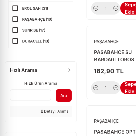
Sep
EROL SAH (31)
Ekle
PAŞABAHÇE (19)
SUNRISE (17)
DURACELL (13)
PAŞABAHÇE
PASABAHCE SU
SAH (13)
BARDAGI TOROS 6
FLUETEX (11)
Hızlı Arama
182,90 TL
RAID (9)
Hızlı Ürün Arama
Sep
VARTA (6)
Ekle
Ara
AKDENIZ (5)
BEE HOME (5)
Detaylı Arama
DEFANS (5)
PAŞABAHÇE
OZMERHAN (5)
PASABAHCE OPTI