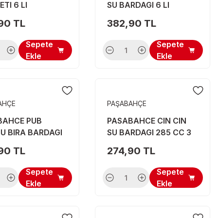
TI 6 LI
SU BARDAGI 6 LI
90 TL
382,90 TL
Sepete
Sepete
Ekle
Ekle
AHÇE
PAŞABAHÇE
BAHCE PUB
PASABAHCE CIN CIN
U BIRA BARDAGI
SU BARDAGI 285 CC 3
5129
LU 41011
90 TL
274,90 TL
Sepete
Sepete
Ekle
Ekle