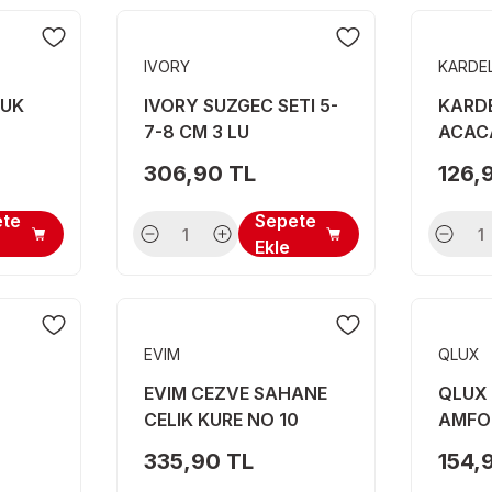
IVORY
KARDE
YUK
IVORY SUZGEC SETI 5-
KARDE
7-8 CM 3 LU
ACAC
003
306,90 TL
126,
ete
Sepete
Ekle
EVIM
QLUX
EVIM CEZVE SAHANE
QLUX
CELIK KURE NO 10
AMFO
PITCH
335,90 TL
154,