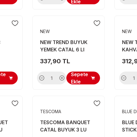
Ekle
NEW
NEW
C
NEW TREND BUYUK
NEW 
YEMEK CATAL 6 LI
KAHVA
KASIGI
337,90 TL
312,
ete
Sepete
Ekle
TESCOMA
BLUE 
UET
TESCOMA BANQUET
BLUE
U
CATAL BUYUK 3 LU
STICK