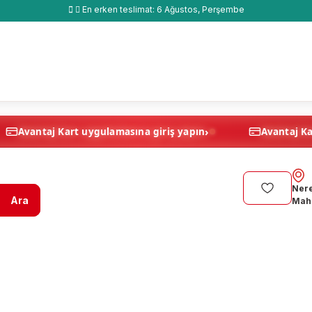
En erken teslimat:
6 Ağustos, Perşembe
›
›
apın
Avantaj Kart uygulamasına giriş yapın
Nere
Ara
Maha