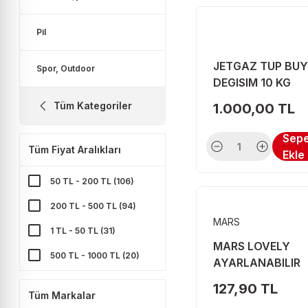
Pil
JETGAZ TUP BU
Spor, Outdoor
DEGISIM 10 KG
Tüm Kategoriler
1.000,00 TL
Sep
Tüm Fiyat Aralıkları
Ekle
50 TL - 200 TL (106)
200 TL - 500 TL (94)
MARS
1 TL - 50 TL (31)
MARS LOVELY
500 TL - 1000 TL (20)
AYARLANABILIR
SUZGEC
1000 TL - 4000 TL (10)
127,90 TL
Tüm Markalar