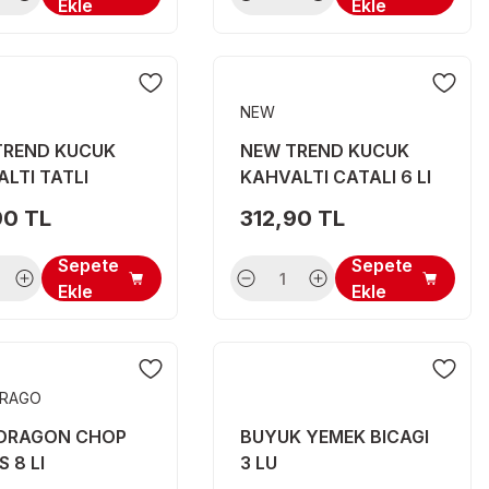
Ekle
Ekle
NEW
TREND KUCUK
NEW TREND KUCUK
LTI TATLI
KAHVALTI CATALI 6 LI
 6 LI
90 TL
312,90 TL
Sepete
Sepete
Ekle
Ekle
DRAGO
 DRAGON CHOP
BUYUK YEMEK BICAGI
S 8 LI
3 LU