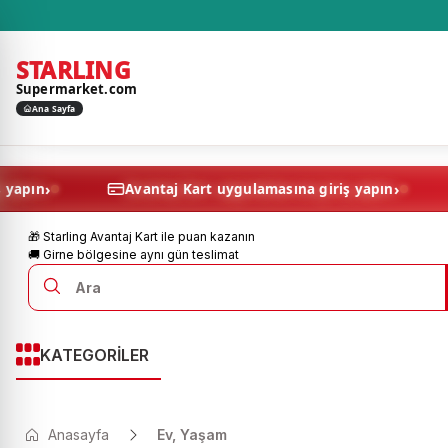
STARLING
Supermarket.com
Ana Sayfa
›
masına giriş yapın
Avantaj Kart uygulamasına giriş y
🎁 Starling Avantaj Kart ile puan kazanın
🚚 Girne bölgesine aynı gün teslimat
KATEGORİLER
Anasayfa
Ev, Yaşam