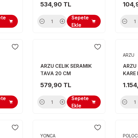
534,90 TL
104,
ete
Sepete
Ekle
ARZU
ARZU CELIK SERAMIK
ARZU 
TAVA 20 CM
KARE 
22 C
579,90 TL
1.15
ete
Sepete
Ekle
YONCA
POLOC