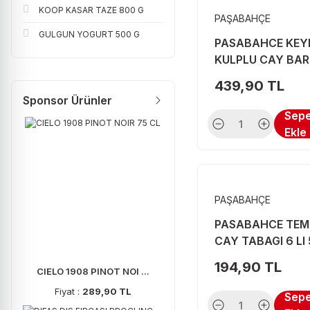
KOOP KASAR TAZE 800 G
PAŞABAHÇE
GURKAN (2)
GULGUN YOGURT 500 G
PASABAHCE KEYI
ITALFOCUS (2)
KULPLU CAY BAR
MARS (2)
6 LI 55411
439,90 TL
PAREX (2)
Sponsor Ürünler
Sep
PORSELEN (2)
Ekle
QLUX (2)
SERA (2)
SPRİNG (2)
PAŞABAHÇE
SPRING (2)
PASABAHCE TE
CAY TABAGI 6 LI
TESCOMA (2)
194,90 TL
CIELO 1908 PINOT NOI ...
TIBTRAP (2)
Fiyat :
289,90 TL
Sep
VIOLET (2)