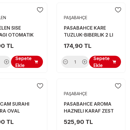
LEN
PAŞABAHÇE
LEN SISE
PASABAHCE KARE
AGI OTOMATIK
TUZLUK-BIBERLIK 2 LI
80221
90 TL
174,90 TL
Sepete
Sepete
Ekle
Ekle
PAŞABAHÇE
 CAM SURAHI
PASABAHCE AROMA
RA OVAL
HAZNELI KARAF ZEST
ER 1600 CC
TURUNCU 1100 CC
90 TL
525,90 TL