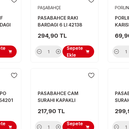
PAŞABAHÇE
PORLI
F
PASABAHCE RAKI
PORLI
DAGI
BARDAGI 6 LI 42138
KARIS
294,90 TL
69,9
ete
Sepete
Ekle
MPO
PASABAHCE CAM
PASA
 54201
SURAHI KAPAKLI
SURAH
AMPHORA KARAF 1180
CC
217,90 TL
299,
CC
ete
Sepete