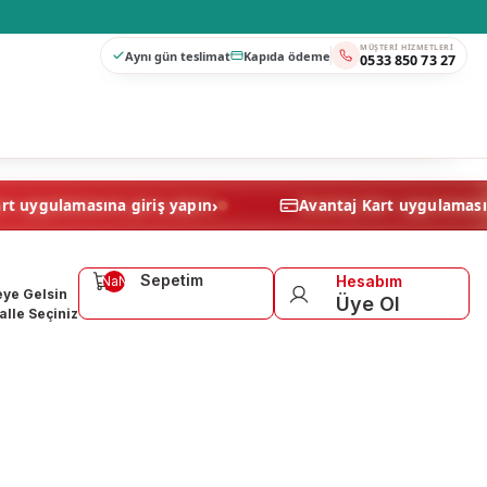
MÜŞTERI HIZMETLERI
Aynı gün teslimat
Kapıda ödeme
0533 850 73 27
›
Avantaj Kart uygulamasına giriş yapın
Avantaj Kart
Sepetim
Hesabım
NaN
ye Gelsin
Üye Ol
lle Seçiniz