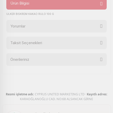
Ürün Bilgisi
ULKER BISKREM KAKAO RULO 100 G
Yorumlar
Taksit Seçenekleri
Bu ürüne ilk yorumu siz yapın!
Önerileriniz
Yorum Yaz
Bu ürünün fiyat bilgisi, resim, ürün açıklamalarında ve diğer
konularda yetersiz gördüğünüz noktaları öneri formunu
kullanarak tarafımıza iletebilirsiniz.
Görüş ve önerileriniz için teşekkür ederiz.
Resmi işletme adı:
CYPRUS UNITED MARKETING LTD ·
Kayıtlı adres:
Ürün resmi kalitesiz, bozuk veya görüntülenemiyor.
KARAOĞLANOĞLU CAD. NO:68 ALSANCAK GİRNE
Ürün açıklamasında eksik bilgiler bulunuyor.
Ürün bilgilerinde hatalar bulunuyor.