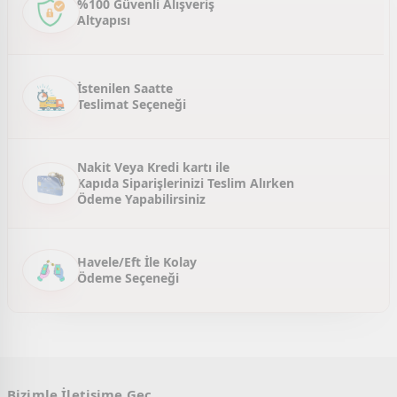
%100 Güvenli Alışveriş
Altyapısı
Ürün fiyatı diğer sitelerden daha pahalı.
Bu ürüne benzer farklı alternatifler olmalı.
İstenilen Saatte
Teslimat Seçeneği
Gönder
Nakit Veya Kredi kartı ile
Kapıda Siparişlerinizi Teslim Alırken
Ödeme Yapabilirsiniz
Havele/Eft İle Kolay
Ödeme Seçeneği
Bizimle İletişime Geç