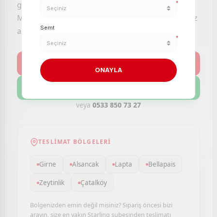
güvencesiyle aynı gün kapınıza getirelim.
*
Mağazaya gitmeden, sıra beklemeden, dilediğiniz
Semt
an alışveriş yapın.
*
Kategoriler
ONAYLA
Müşteri Hizmetleri
veya
0533 850 73 27
TESLIMAT BÖLGELERI
Girne
Alsancak
Lapta
Bellapais
Zeytinlik
Çatalköy
Bölgenizden emin değil misiniz? Sipariş öncesi bizi
arayın, size en yakın Starling şubesinden teslimatı