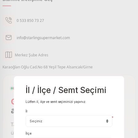
0 533 850 73 27
info@starlingsupermarket.com
Merkez Şube Adres
Karaoğlan Oğlu Cad.No 68 Yeşil Tepe Alsancak/Girne
İl / İlçe / Semt Seçimi
GIRNE VE ÇEVRESI ONLINE MARKET
Girne Online Market
sizin
Lütfen il, ilçe ve semt seçiminizi yapınız.
ayağınıza gelsin.
İl
*
Taze meyve sebzeden temel gıdaya, binlerce
ürünü birkaç tıkla sipariş edin; Starling
İlçe