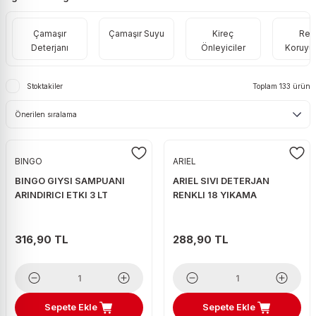
ri
Pirinç
Ton Balığı
Örgü Peynir
Yaş Maya
Kabak Çekirdeği
Tekila
Tüy Toplayıcı Rulo
Prezervatif
Çamaşır
Çamaşır Suyu
Kireç
Ren
eleri
Şehriye
Turşu
Süzme Peynir
Kaju
Viski
Mop
Takviye Edici Gıda
Deterjanı
Önleyiciler
Koruyu
Tarhana
Taze Nor
Karışık Çiğ
Votka
Stoktakiler
Toplam 133 ürün
Tost peyniri
Karışık Kuruyemiş
Zivania
Tulum Peynir
Kuru Erik
Üçgen & Burger Peynir
Kuru İncir
BINGO
ARIEL
Yabancı Yöresel Peynir
Kuru Kayısı
BINGO GIYSI SAMPUANI
ARIEL SIVI DETERJAN
Yerli Yöresel Peynir
Kuru Üzüm
ARINDIRICI ETKI 3 LT
RENKLI 18 YIKAMA
Leblebi
316,90 TL
288,90 TL
Patlamış Mısır
Soslu Mısır
Sepete Ekle
Sepete Ekle