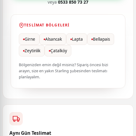
veya
0533 850 73 27
TESLIMAT BÖLGELERI
Girne
Alsancak
Lapta
Bellapais
Zeytinlik
Çatalköy
Bölgenizden emin değil misiniz? Sipariş öncesi bizi
arayın, size en yakın Starling şubesinden teslimatı
planlayalım.
Aynı Gün Teslimat