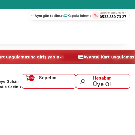
MÜŞTERI HIZMETLERI
Aynı gün teslimat
Kapıda ödeme
0533 850 73 27
›
Avantaj Kart uygulamasına giriş yapın
Avantaj Kart u
Sepetim
Hesabım
NaN
ye Gelsin
Üye Ol
lle Seçiniz