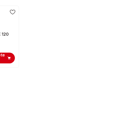
 120
ete