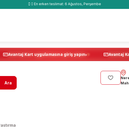
En erken teslimat:
6 Ağustos, Perşembe
›
›
ın
Avantaj Kart uygulamasına giriş yapın
Nere
Ara
Maha
Pastırma