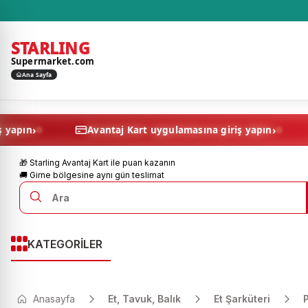
STARLING
Supermarket.com
Ana Sayfa
›
sına giriş yapın
Avantaj Kart uygulamasına giriş yap
🎁 Starling Avantaj Kart ile puan kazanın
🚚 Girne bölgesine aynı gün teslimat
KATEGORİLER
Anasayfa
Et, Tavuk, Balık
Et Şarküteri