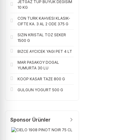
JETGAZ TUP BUYUK DEGISIM
10 KG
CON TURK KAHVESI KLASIK-
CIFTE KA. 3 AL 2 ODE 375 G
SIZIN KRISTAL TOZ SEKER
1500 G
BIZCE AYCICEK YAGI PET 4 LT
MAR PASAKOY DOGAL
YUMURTA 30 LU
KOOP KASAR TAZE 800 G
GULGUN YOGURT 500 G
Sponsor Ürünler