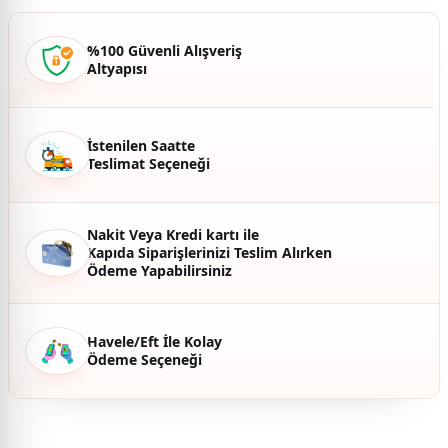
Ürün açıklamasında eksik bilgiler bulunuyor.
Ürün bilgilerinde hatalar bulunuyor.
%100 Güvenli Alışveriş
Altyapısı
Ürün fiyatı diğer sitelerden daha pahalı.
Bu ürüne benzer farklı alternatifler olmalı.
İstenilen Saatte
Teslimat Seçeneği
Gönder
Nakit Veya Kredi kartı ile
Kapıda Siparişlerinizi Teslim Alırken
Ödeme Yapabilirsiniz
Havele/Eft İle Kolay
Ödeme Seçeneği