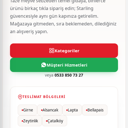
Taze meyve sebzeden temel gıdaya, binlerce
ürünü birkaç tıkla sipariş edin; Starling
güvencesiyle aynı gün kapınıza getirelim.
Mağazaya gitmeden, sıra beklemeden, dilediğiniz
an alışveriş yapın.
Kategoriler
Müşteri Hizmetleri
veya
0533 850 73 27
TESLIMAT BÖLGELERI
Girne
Alsancak
Lapta
Bellapais
Zeytinlik
Çatalköy