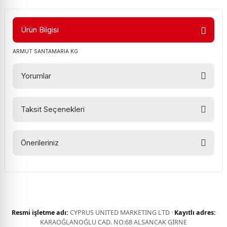
Ürün Bilgisi
ARMUT SANTAMARIA KG
Yorumlar
Taksit Seçenekleri
Bu ürüne ilk yorumu siz yapın!
Önerileriniz
Yorum Yaz
Bu ürünün fiyat bilgisi, resim, ürün açıklamalarında ve diğer
konularda yetersiz gördüğünüz noktaları öneri formunu
kullanarak tarafımıza iletebilirsiniz.
Görüş ve önerileriniz için teşekkür ederiz.
Resmi işletme adı:
CYPRUS UNITED MARKETING LTD ·
Kayıtlı adres:
Ürün resmi kalitesiz, bozuk veya görüntülenemiyor.
KARAOĞLANOĞLU CAD. NO:68 ALSANCAK GİRNE