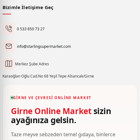
Bizimle İletişime Geç
0 533 850 73 27
info@starlingsupermarket.com
Merkez Şube Adres
Karaoğlan Oğlu Cad.No 68 Yeşil Tepe Alsancak/Girne
GIRNE VE ÇEVRESI ONLINE MARKET
Girne Online Market
sizin
ayağınıza gelsin.
Taze meyve sebzeden temel gıdaya, binlerce