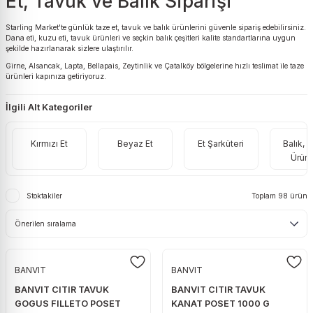
Et, Tavuk ve Balık Siparişi
ri
Pirinç
Ton Balığı
Örgü Peynir
Yaş Maya
Kabak Çekirdeği
Tekila
Tüy Toplayıcı Rulo
Prezervatif
Starling Market'te günlük taze et, tavuk ve balık ürünlerini güvenle sipariş edebilirsiniz.
Dana eti, kuzu eti, tavuk ürünleri ve seçkin balık çeşitleri kalite standartlarına uygun
eleri
Şehriye
Turşu
Süzme Peynir
Kaju
Viski
Mop
Takviye Edici Gıda
şekilde hazırlanarak sizlere ulaştırılır.
Girne, Alsancak, Lapta, Bellapais, Zeytinlik ve Çatalköy bölgelerine hızlı teslimat ile taze
Tarhana
Taze Nor
Karışık Çiğ
Votka
ürünleri kapınıza getiriyoruz.
Tost peyniri
Karışık Kuruyemiş
Zivania
İlgili Alt Kategoriler
Tulum Peynir
Kuru Erik
Üçgen & Burger Peynir
Kuru İncir
Kırmızı Et
Beyaz Et
Et Şarküteri
Balık, 
Ürünl
Yabancı Yöresel Peynir
Kuru Kayısı
Yerli Yöresel Peynir
Kuru Üzüm
Stoktakiler
Toplam 98 ürün
Leblebi
Patlamış Mısır
Soslu Mısır
BANVIT
BANVIT
BANVIT CITIR TAVUK
BANVIT CITIR TAVUK
GOGUS FILLETO POSET
KANAT POSET 1000 G