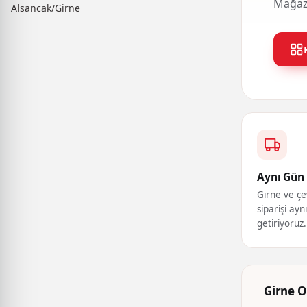
Mağaza
Alsancak/Girne
Aynı Gün 
Girne ve çe
siparişi ayn
getiriyoruz.
Girne O