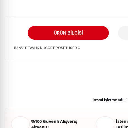
ÜRÜN BILGISI
BANVIT TAVUK NUGGET POSET 1000 G
Bu ürünün fiyat bilgisi, resim, ürün açıklamalarında ve diğer kon
Görüş ve önerileriniz için teşekkür ederiz.
Ürün resmi kalitesiz, bozuk veya görüntülenemiyor.
Ürün açıklamasında eksik bilgiler bulunuyor.
Ürün bilgilerinde hatalar bulunuyor.
Resmi işletme adı:
C
Ürün fiyatı diğer sitelerden daha pahalı.
Bu ürüne benzer farklı alternatifler olmalı.
%100 Güvenli Alışveriş
İsteni
Altyapısı
Tesli