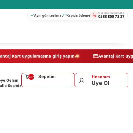
MÜŞTERI HIZMETLERI
Aynı gün teslimat
Kapıda ödeme
0533 850 73 27
›
Avantaj Kart uygulamasına giriş yapın
Avantaj K
Sepetim
Hesabım
NaN
ye Gelsin
Üye Ol
lle Seçiniz