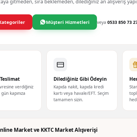
ya gitmeden, sıra beklemeden, dilediğiniz an alışveriş yapı
Kategoriler
Müşteri Hizmetleri
veya
0533 850 73 2
Teslimat
Dilediğiniz Gibi Ödeyin
Her
vresine verdiğiniz
Kapıda nakit, kapıda kredi
Star
ı gün kapınıza
kartı veya havale/EFT. Seçim
topl
tamamen sizin.
hed
nline Market ve KKTC Market Alışverişi