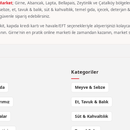
 Market
; Girne, Alsancak, Lapta, Bellapais, Zeytinlik ve Çatalköy bölgeler
bze, et, tavuk & balık, süt & kahvaltılık, temel gıda, içecek, deterjan & 
üvenle sipariş edebilirsiniz.
it, kapıda kredi kartı ve havale/EFT seçenekleriyle alışverişinizi kola
nın. Girne'nin en pratik online marketi ile zamandan kazanın, market si
l
Kategoriler
da
Meyve & Sebze
rımız
Et, Tavuk & Balık
lar
Süt & Kahvaltılık