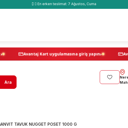
En erken teslimat:
7 Ağustos, Cuma
›
›
ş yapın
Avantaj Kart uygulamasına giriş yapın
Nere
Ara
Maha
BANVIT TAVUK NUGGET POSET 1000 G