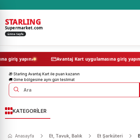
STARLING
Supermarket.com
Ana Sayfa
›
ulamasına giriş yapın
Avantaj Kart uygulamasına giri
🎁 Starling Avantaj Kart ile puan kazanın
🚚 Girne bölgesine aynı gün teslimat
KATEGORİLER
Anasayfa
Et, Tavuk, Balık
Et Şarküteri