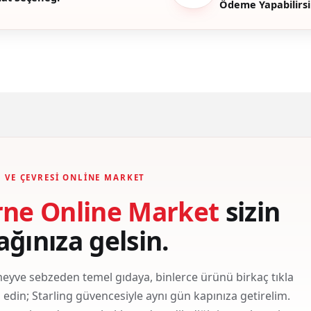
Ödeme Yapabilirsi
Gönder
 VE ÇEVRESI ONLINE MARKET
rne Online Market
sizin
ağınıza gelsin.
eyve sebzeden temel gıdaya, binlerce ürünü birkaç tıkla
ş edin; Starling güvencesiyle aynı gün kapınıza getirelim.