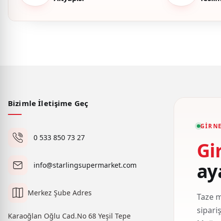
Bizimle İletişime Geç
GIRNE
0 533 850 73 27
Gi
ay
info@starlingsupermarket.com
Merkez Şube Adres
Taze m
sipari
Karaoğlan Oğlu Cad.No 68 Yeşil Tepe