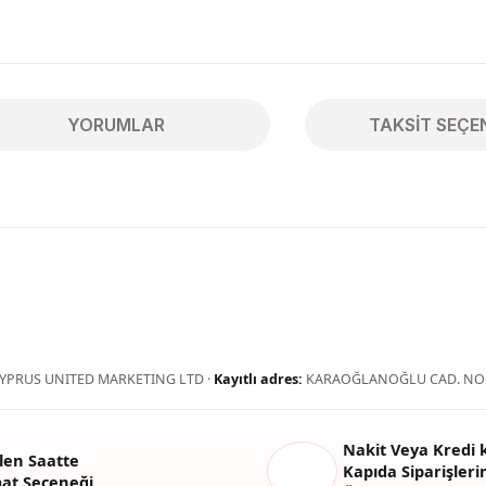
YORUMLAR
TAKSIT SEÇE
ularda yetersiz gördüğünüz noktaları öneri formunu kullanarak tarafımıza 
Bu ürüne ilk yorumu siz yapın!
Yorum Yaz
YPRUS UNITED MARKETING LTD ·
Kayıtlı adres:
KARAOĞLANOĞLU CAD. NO:
Nakit Veya Kredi k
len Saatte
Kapıda Siparişlerin
mat Seçeneği