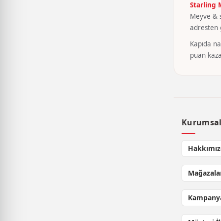
Starling
Meyve & se
adresten g
Kapıda nak
puan kaza
Kurumsa
Hakkımız
Mağazala
Kampanya