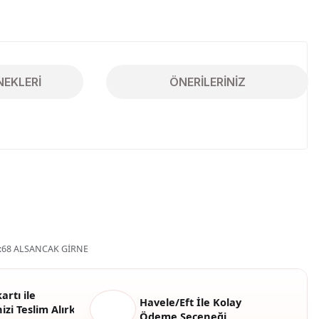
NEKLERI
ÖNERILERINIZ
iletebilirsiniz.
68 ALSANCAK GİRNE
artı ile
Havele/Eft İle Kolay
izi Teslim Alırken
Ödeme Seçeneği