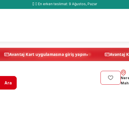
En erken teslimat:
9 Ağustos, Pazar
›
›
apın
Avantaj Kart uygulamasına giriş yapın
Nere
Ara
Maha