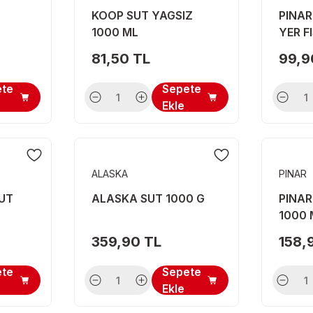
KOOP SUT YAGSIZ
PINAR
1000 ML
YER F
AROM
81,50 TL
99,9
ete
Sepete
Ekle
ALASKA
PINAR
SUT
ALASKA SUT 1000 G
PINAR
1000 
359,90 TL
158,
ete
Sepete
Ekle