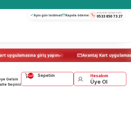
MÜŞTERI HIZMETLERI
Aynı gün teslimat
Kapıda ödeme
0533 850 73 27
›
Avantaj Kart uygulamasına giriş yapın
Avantaj Kart 
Sepetim
Hesabım
NaN
ye Gelsin
Üye Ol
lle Seçiniz