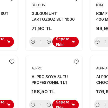
GULGUN
ICIM
 SUT
GULGUN UHT
ICIM 
LAKTOZSUZ SUT 1000
400 
ML
71,90 TL
94,9
ete
Sepete
Ekle
ALPRO
ALPRO
ALPRO SOYA SUTU
ALPR
PROFESYONEL 1 LT
CHOCO
168,50 TL
176,
ete
Sepete
Ekle