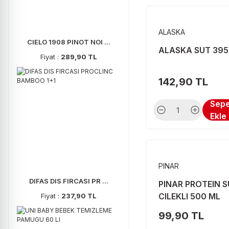
OLEA (3)
PETIT DANINO (3)
ALASKA
CIELO 1908 PINOT NOI ...
SARELLE (3)
ALASKA SUT 395
Fiyat :
289,90 TL
TAT (3)
142,90 TL
TUKAŞ (3)
VONK (3)
Sep
Ekle
YÖRÜKOĞLU (3)
YUSUF (3)
ALASKA (2)
PINAR
BALPARMAK (2)
DIFAS DIS FIRCASI PR ...
PINAR PROTEIN 
CELAYIR (2)
CILEKLI 500 ML
Fiyat :
237,90 TL
CITIR (2)
99,90 TL
DR OETKER (2)