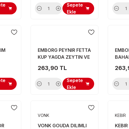
ete
Sepete
Ekle
RIM
EMBORG PEYNIR FETTA
EMBO
KUP YAGDA ZEYTIN VE
BAHAR
BAH. 300 G
263,90 TL
263,
ete
Sepete
Ekle
VONK
KEBIR
OR
VONK GOUDA DILIMLI
KEBIR