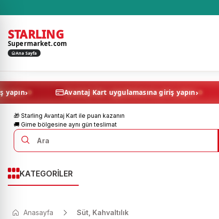
STARLING
Supermarket.com
Ana Sayfa
›
asına giriş yapın
Avantaj Kart uygulamasına giriş y
🎁 Starling Avantaj Kart ile puan kazanın
🚚 Girne bölgesine aynı gün teslimat
KATEGORİLER
Anasayfa
Süt, Kahvaltılık