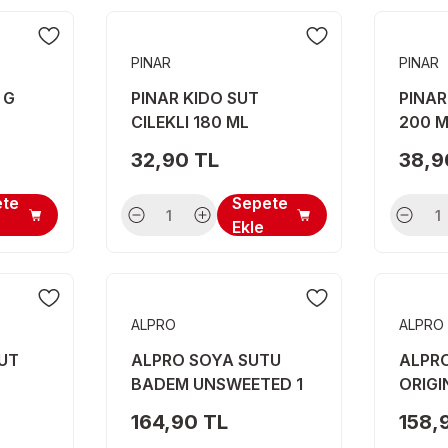
PINAR
PINAR
 G
PINAR KIDO SUT
PINAR
CILEKLI 180 ML
200 
32,90 TL
38,9
ete
Sepete
Ekle
ALPRO
ALPRO
SUT
ALPRO SOYA SUTU
ALPR
BADEM UNSWEETED 1
ORIGI
LT
164,90 TL
158,