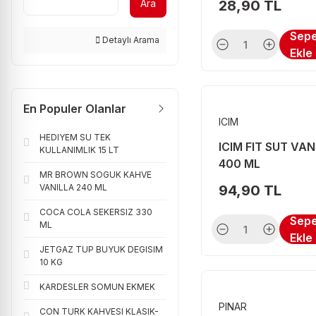
Ara
28,90 TL
KOSKA (8)
ALPRO (7)
Sep
Detaylı Arama
Ekle
ETİ (7)
BECEL (6)
En Populer Olanlar
TORKU (6)
ICIM
ARLA (5)
HEDIYEM SU TEK
ICIM FIT SUT VAN
KULLANIMLIK 15 LT
BORUCU (5)
400 ML
MR BROWN SOGUK KAHVE
KOOP (5)
VANILLA 240 ML
94,90 TL
SANA MARGA (5)
COCA COLA SEKERSIZ 330
Sep
ML
TAMEK (5)
Ekle
JETGAZ TUP BUYUK DEGISIM
WEETABİX (5)
10 KG
ARDEN (4)
KARDESLER SOMUN EKMEK
PINAR
DEFNE (4)
CON TURK KAHVESI KLASIK-