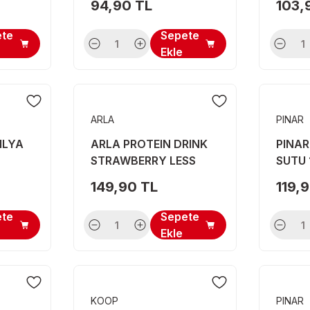
94,90 TL
103,
ete
Sepete
Ekle
ARLA
PINAR
ILYA
ARLA PROTEIN DRINK
PINA
STRAWBERRY LESS
SUTU 
SUGAR 482 ML
149,90 TL
119,
ete
Sepete
Ekle
KOOP
PINAR