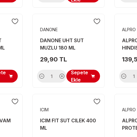
DANONE
ALPRO
T
DANONE UHT SUT
ALPR
ML
MUZLU 180 ML
HINDI
29,90 TL
139,
ete
Sepete
Ekle
ICIM
ALPRO
EVAM
ICIM FIT SUT CILEK 400
ALPR
ML
PROTE
250 M