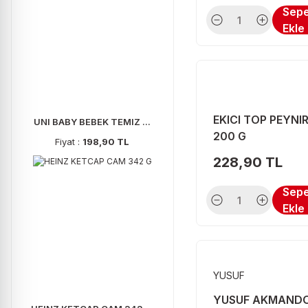
Sep
FRICO (2)
Ekle
GARANTİ (2)
GÜLGÜN (2)
HARTLEYS (2)
EKICI TOP PEYNI
KAR (2)
UNI BABY BEBEK TEMIZ ...
200 G
Fiyat :
198,90 TL
KARADENİZ (2)
228,90 TL
KIRNI (2)
Sep
MAR PASA (2)
Ekle
MURATBEY (2)
NESCAFE (2)
NUTELLA (2)
YUSUF
PRONUTS (2)
YUSUF AKMAND