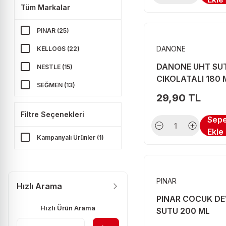
Tüm Markalar
PINAR (25)
DANONE
KELLOGS (22)
DANONE UHT SU
NESTLE (15)
CIKOLATALI 180 
SEĞMEN (13)
29,90 TL
BAFRA (11)
Filtre Seçenekleri
Sep
ECE (10)
Ekle
Kampanyalı Ürünler (1)
KERRYGOLD (10)
DANONE (9)
HAPPY COW (9)
PINAR
Hızlı Arama
SEREN (9)
PINAR COCUK D
Hızlı Ürün Arama
SUTU 200 ML
SUTAS (9)