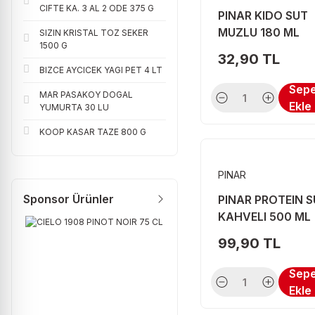
CIFTE KA. 3 AL 2 ODE 375 G
PINAR KIDO SUT
GULGUN (4)
MUZLU 180 ML
SIZIN KRISTAL TOZ SEKER
1500 G
ICIM (4)
32,90 TL
BIZCE AYCICEK YAGI PET 4 LT
LURPAK (4)
Sep
MAR PASAKOY DOGAL
MARMARABIR (4)
Ekle
YUMURTA 30 LU
MİS (4)
KOOP KASAR TAZE 800 G
TUCCAROGLU (4)
ÜLKER (4)
PINAR
Sponsor Ürünler
YESIL LEFKE (4)
PINAR PROTEIN 
KAHVELI 500 ML
EMBORG (3)
99,90 TL
FELLAS (3)
Sep
İÇİM (3)
Ekle
KEBIR (3)