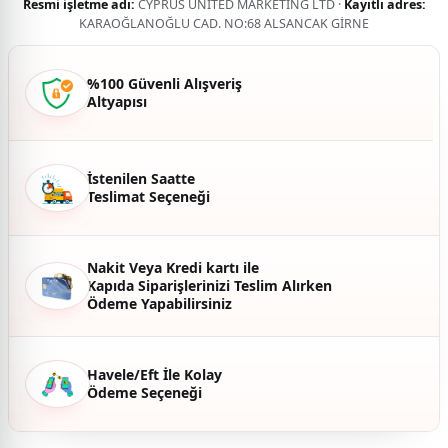
Resmi işletme adı:
CYPRUS UNITED MARKETING LTD ·
Kayıtlı adres:
KARAOĞLANOĞLU CAD. NO:68 ALSANCAK GİRNE
%100 Güvenli Alışveriş
Altyapısı
İstenilen Saatte
Teslimat Seçeneği
Nakit Veya Kredi kartı ile
Kapıda Siparişlerinizi Teslim Alırken
Ödeme Yapabilirsiniz
Havele/Eft İle Kolay
Ödeme Seçeneği