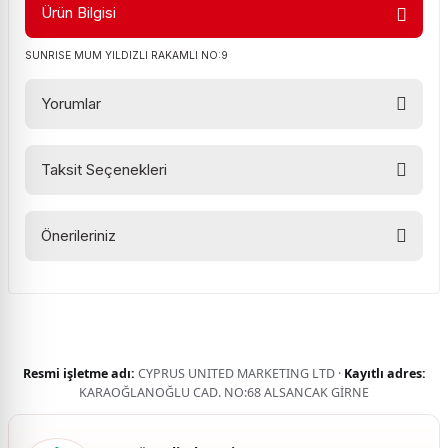
Ürün Bilgisi
SUNRISE MUM YILDIZLI RAKAMLI NO:9
Yorumlar
Taksit Seçenekleri
Bu ürüne ilk yorumu siz yapın!
Önerileriniz
Yorum Yaz
Bu ürünün fiyat bilgisi, resim, ürün açıklamalarında ve diğer
konularda yetersiz gördüğünüz noktaları öneri formunu
kullanarak tarafımıza iletebilirsiniz.
Görüş ve önerileriniz için teşekkür ederiz.
Resmi işletme adı:
CYPRUS UNITED MARKETING LTD ·
Kayıtlı adres:
Ürün resmi kalitesiz, bozuk veya görüntülenemiyor.
KARAOĞLANOĞLU CAD. NO:68 ALSANCAK GİRNE
Ürün açıklamasında eksik bilgiler bulunuyor.
Ürün bilgilerinde hatalar bulunuyor.