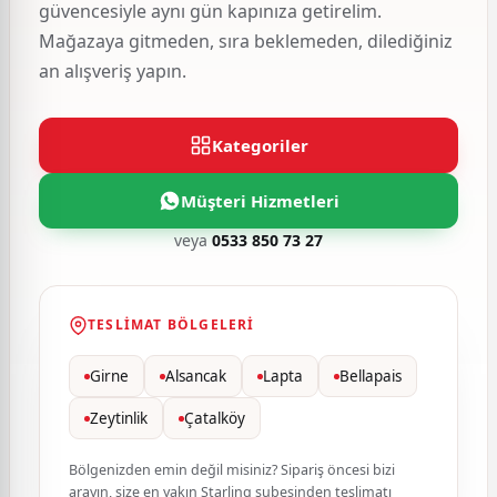
güvencesiyle aynı gün kapınıza getirelim.
Mağazaya gitmeden, sıra beklemeden, dilediğiniz
an alışveriş yapın.
Kategoriler
Müşteri Hizmetleri
veya
0533 850 73 27
TESLIMAT BÖLGELERI
Girne
Alsancak
Lapta
Bellapais
Zeytinlik
Çatalköy
Bölgenizden emin değil misiniz? Sipariş öncesi bizi
arayın, size en yakın Starling şubesinden teslimatı