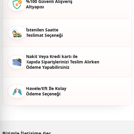
%100 Güvenli Alışveriş
Altyapısı
Ürün fiyatı diğer sitelerden daha pahalı.
Bu ürüne benzer farklı alternatifler olmalı.
İstenilen Saatte
Teslimat Seçeneği
Gönder
Nakit Veya Kredi kartı ile
Kapıda Siparişlerinizi Teslim Alırken
Ödeme Yapabilirsiniz
Havele/Eft İle Kolay
Ödeme Seçeneği
Bizimle İletişime Geç