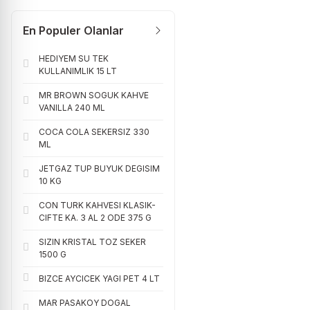
En Populer Olanlar
HEDIYEM SU TEK
KULLANIMLIK 15 LT
MR BROWN SOGUK KAHVE
VANILLA 240 ML
COCA COLA SEKERSIZ 330
ML
JETGAZ TUP BUYUK DEGISIM
10 KG
CON TURK KAHVESI KLASIK-
CIFTE KA. 3 AL 2 ODE 375 G
SIZIN KRISTAL TOZ SEKER
1500 G
BIZCE AYCICEK YAGI PET 4 LT
MAR PASAKOY DOGAL