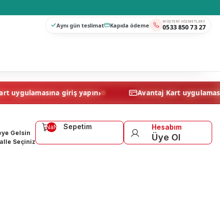
MÜŞTERI HIZMETLERI
Aynı gün teslimat
Kapıda ödeme
0533 850 73 27
›
Avantaj Kart uygulamasına giriş yapın
Avantaj Kart 
Sepetim
Hesabım
NaN
ye Gelsin
Üye Ol
lle Seçiniz