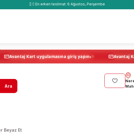
En erken teslimat:
6 Ağustos, Perşembe
›
›
pın
Avantaj Kart uygulamasına giriş yapın
Nere
Ara
Maha
er Beyaz Et