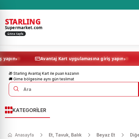
STARLING
Supermarket.com
Ana Sayfa
›
asına giriş yapın
Avantaj Kart uygulamasına giriş ya
🎁 Starling Avantaj Kart ile puan kazanın
🚚 Girne bölgesine aynı gün teslimat
KATEGORİLER
Anasayfa
Et, Tavuk, Balık
Beyaz Et
Diğ