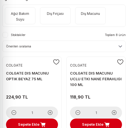
ri
Pirinç
Ton Balığı
Örgü Peynir
Yaş Maya
Kabak Çekirdeği
Tekila
Tüy Toplayıcı Rulo
Prezervatif
Ağız Bakım
Diş Fırçası
Diş Macunu
eleri
Şehriye
Turşu
Süzme Peynir
Kaju
Viski
Mop
Takviye Edici Gıda
Suyu
Tarhana
Taze Nor
Karışık Çiğ
Votka
Stoktakiler
Toplam 8 ürün
Tost peyniri
Karışık Kuruyemiş
Zivania
Tulum Peynir
Kuru Erik
Üçgen & Burger Peynir
Kuru İncir
COLGATE
COLGATE
Yabancı Yöresel Peynir
Kuru Kayısı
COLGATE DIS MACUNU
COLGATE DIS MACUNU
Yerli Yöresel Peynir
Kuru Üzüm
OPTIK BEYAZ 75 ML
UCLU ETKI NANE FERAHLIGI
100 ML
Leblebi
224,90 TL
118,90 TL
Patlamış Mısır
Soslu Mısır
Sepete Ekle
Sepete Ekle