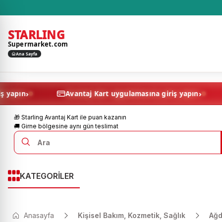
STARLING
Supermarket.com
Ana Sayfa
›
asına giriş yapın
Avantaj Kart uygulamasına giriş ya
🎁 Starling Avantaj Kart ile puan kazanın
🚚 Girne bölgesine aynı gün teslimat
KATEGORİLER
Anasayfa
Kişisel Bakım, Kozmetik, Sağlık
Ağd