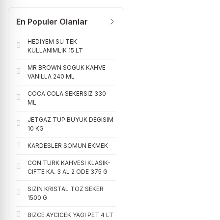
En Populer Olanlar
HEDIYEM SU TEK
KULLANIMLIK 15 LT
MR BROWN SOGUK KAHVE
VANILLA 240 ML
COCA COLA SEKERSIZ 330
ML
JETGAZ TUP BUYUK DEGISIM
10 KG
KARDESLER SOMUN EKMEK
CON TURK KAHVESI KLASIK-
CIFTE KA. 3 AL 2 ODE 375 G
SIZIN KRISTAL TOZ SEKER
1500 G
BIZCE AYCICEK YAGI PET 4 LT