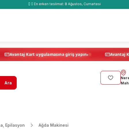
En erken teslimat:
8 Ağustos, Cumartesi
›
›
pın
Avantaj Kart uygulamasına giriş yapın
Nere
Ara
Maha
a, Epilasyon
Ağda Makinesi