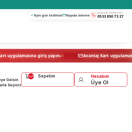
MÜŞTERI HIZMETLERI
Aynı gün teslimat
Kapıda ödeme
0533 850 73 27
›
Avantaj Kart uygulamasına giriş yapın
Avantaj Kart 
Sepetim
Hesabım
NaN
ye Gelsin
Üye Ol
lle Seçiniz