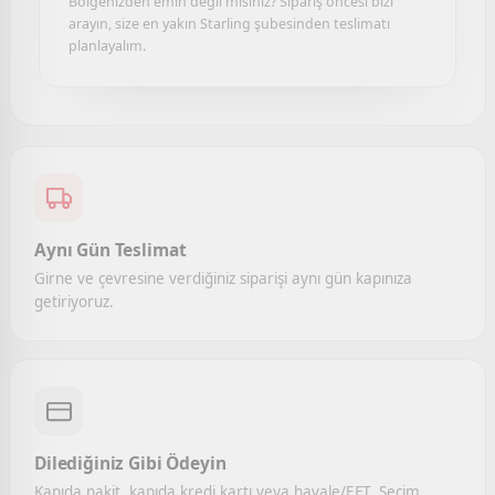
Bölgenizden emin değil misiniz? Sipariş öncesi bizi
arayın, size en yakın Starling şubesinden teslimatı
planlayalım.
Aynı Gün Teslimat
Girne ve çevresine verdiğiniz siparişi aynı gün kapınıza
getiriyoruz.
Dilediğiniz Gibi Ödeyin
Kapıda nakit, kapıda kredi kartı veya havale/EFT. Seçim