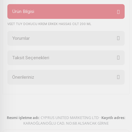
Ürün Bilgisi
VEET TUY DOKUCU KREM ERKEK HASSAS CILT 200 ML
Yorumlar
Taksit Seçenekleri
Bu ürüne ilk yorumu siz yapın!
Önerileriniz
Yorum Yaz
Bu ürünün fiyat bilgisi, resim, ürün açıklamalarında ve diğer
konularda yetersiz gördüğünüz noktaları öneri formunu
kullanarak tarafımıza iletebilirsiniz.
Görüş ve önerileriniz için teşekkür ederiz.
Resmi işletme adı:
CYPRUS UNITED MARKETING LTD ·
Kayıtlı adres:
Ürün resmi kalitesiz, bozuk veya görüntülenemiyor.
KARAOĞLANOĞLU CAD. NO:68 ALSANCAK GİRNE
Ürün açıklamasında eksik bilgiler bulunuyor.