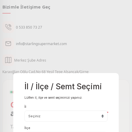
Bizimle İletişime Geç
0 533 850 73 27
info@starlingsupermarket.com
Merkez Şube Adres
Karaoğlan Oğlu Cad.No 68 Yeşil Tepe Alsancak/Girne
İl / İlçe / Semt Seçimi
GIRNE VE ÇEVRESI ONLINE MARKET
Lütfen il, ilçe ve semt seçiminizi yapınız.
Girne Online Market
sizin
İl
ayağınıza gelsin.
*
Taze meyve sebzeden temel gıdaya, binlerce
İlçe