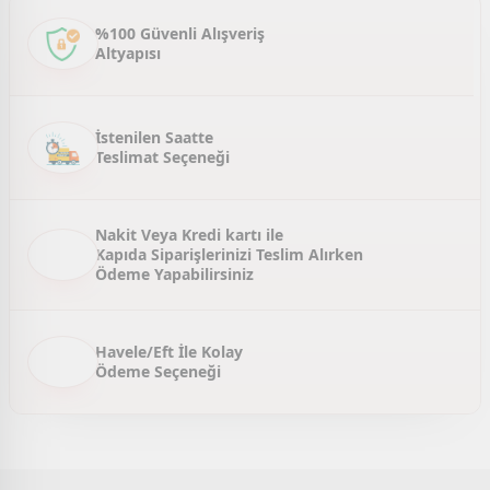
Ürün bilgilerinde hatalar bulunuyor.
%100 Güvenli Alışveriş
Altyapısı
Ürün fiyatı diğer sitelerden daha pahalı.
Bu ürüne benzer farklı alternatifler olmalı.
İstenilen Saatte
Teslimat Seçeneği
Gönder
Nakit Veya Kredi kartı ile
Kapıda Siparişlerinizi Teslim Alırken
Ödeme Yapabilirsiniz
Havele/Eft İle Kolay
Ödeme Seçeneği