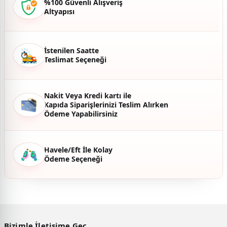
%100 Güvenli Alışveriş
Altyapısı
Ürün fiyatı diğer sitelerden daha pahalı.
Bu ürüne benzer farklı alternatifler olmalı.
İstenilen Saatte
Teslimat Seçeneği
Gönder
Nakit Veya Kredi kartı ile
Kapıda Siparişlerinizi Teslim Alırken
Ödeme Yapabilirsiniz
Havele/Eft İle Kolay
Ödeme Seçeneği
Bizimle İletişime Geç