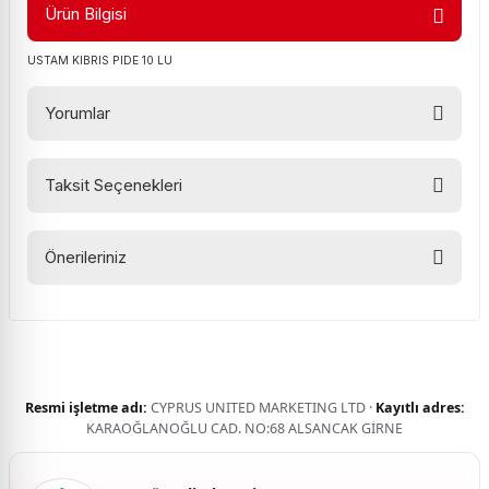
Ürün Bilgisi
USTAM KIBRIS PIDE 10 LU
Yorumlar
Taksit Seçenekleri
Bu ürüne ilk yorumu siz yapın!
Önerileriniz
Yorum Yaz
Bu ürünün fiyat bilgisi, resim, ürün açıklamalarında ve diğer
konularda yetersiz gördüğünüz noktaları öneri formunu
kullanarak tarafımıza iletebilirsiniz.
Görüş ve önerileriniz için teşekkür ederiz.
Resmi işletme adı:
CYPRUS UNITED MARKETING LTD ·
Kayıtlı adres:
Ürün resmi kalitesiz, bozuk veya görüntülenemiyor.
KARAOĞLANOĞLU CAD. NO:68 ALSANCAK GİRNE
Ürün açıklamasında eksik bilgiler bulunuyor.
Ürün bilgilerinde hatalar bulunuyor.