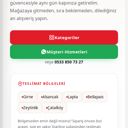
güvencesiyle aynı gün kapınıza getirelim.
Mağazaya gitmeden, sıra beklemeden, dilediğiniz
an alışveriş yapın.
Kategoriler
Müşteri Hizmetleri
veya
0533 850 73 27
TESLIMAT BÖLGELERI
Girne
Alsancak
Lapta
Bellapais
Zeytinlik
Çatalköy
Bölgenizden emin değil misiniz? Sipariş öncesi bizi
arayın, size en yakın Starling şubesinden teslimatı