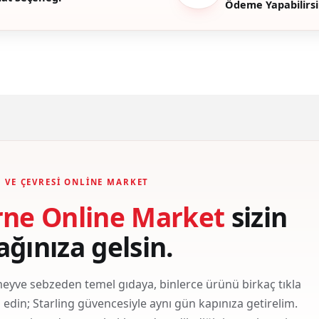
Ödeme Yapabilirsi
Gönder
 VE ÇEVRESI ONLINE MARKET
rne Online Market
sizin
ağınıza gelsin.
eyve sebzeden temel gıdaya, binlerce ürünü birkaç tıkla
ş edin; Starling güvencesiyle aynı gün kapınıza getirelim.