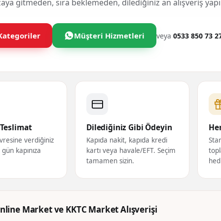
ya gitmeden, sıra beklemeden, dilediğiniz an alışveriş yapı
Kategoriler
Müşteri Hizmetleri
veya
0533 850 73 2
Teslimat
Dilediğiniz Gibi Ödeyin
Her
vresine verdiğiniz
Kapıda nakit, kapıda kredi
Star
ı gün kapınıza
kartı veya havale/EFT. Seçim
topl
tamamen sizin.
hed
nline Market ve KKTC Market Alışverişi