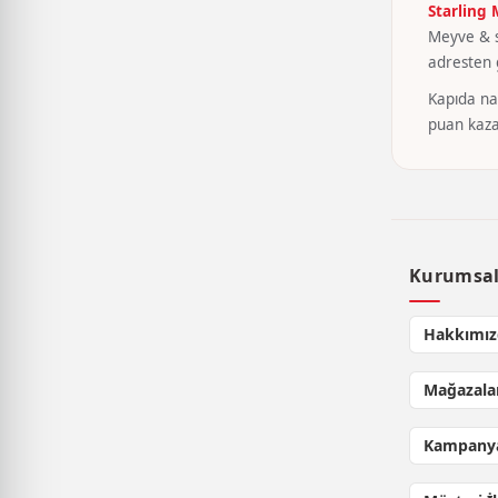
Starling
Meyve & se
adresten g
Kapıda nak
puan kaza
Kurumsa
Hakkımız
Mağazala
Kampanya