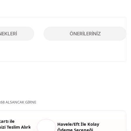
NEKLERI
ÖNERILERINIZ
iletebilirsiniz.
68 ALSANCAK GİRNE
artı ile
Havele/Eft İle Kolay
izi Teslim Alırken
Ödeme Seçeneği