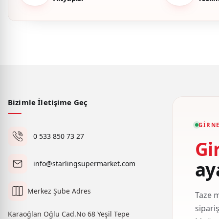
Bizimle İletişime Geç
GIRNE
0 533 850 73 27
Gi
ay
info@starlingsupermarket.com
Merkez Şube Adres
Taze m
sipari
Karaoğlan Oğlu Cad.No 68 Yeşil Tepe