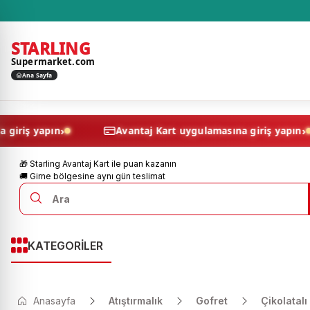
STARLING
Supermarket.com
Ana Sayfa
›
lamasına giriş yapın
Avantaj Kart uygulamasına giriş
🎁 Starling Avantaj Kart ile puan kazanın
🚚 Girne bölgesine aynı gün teslimat
KATEGORİLER
Anasayfa
Atıştırmalık
Gofret
Çikolatalı