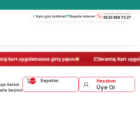
MÜŞTERI HIZMETLERI
Aynı gün teslimat
Kapıda ödeme
0533 850 73 27
›
Avantaj Kart uygulamasına giriş yapın
Avantaj Ka
Sepetim
Hesabım
NaN
ye Gelsin
Üye Ol
lle Seçiniz