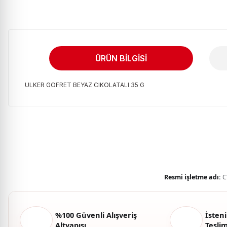
ÜRÜN BILGISI
ULKER GOFRET BEYAZ CIKOLATALI 35 G
Bu ürünün fiyat bilgisi, resim, ürün açıklamalarında ve diğer kon
Görüş ve önerileriniz için teşekkür ederiz.
Ürün resmi kalitesiz, bozuk veya görüntülenemiyor.
Ürün açıklamasında eksik bilgiler bulunuyor.
Ürün bilgilerinde hatalar bulunuyor.
Resmi işletme adı:
C
Ürün fiyatı diğer sitelerden daha pahalı.
Bu ürüne benzer farklı alternatifler olmalı.
%100 Güvenli Alışveriş
İsteni
Altyapısı
Tesli