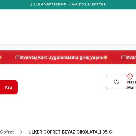
En erken teslimat:
8 Ağustos, Cumartesi
›
›
 yapın
Avantaj Kart uygulamasına giriş yapın
Nere
Ara
Maha
 Gofret
ULKER GOFRET BEYAZ CIKOLATALI 35 G