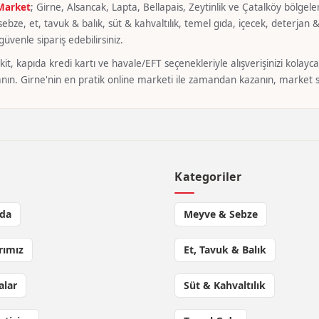
 Market
; Girne, Alsancak, Lapta, Bellapais, Zeytinlik ve Çatalköy bölgeler
bze, et, tavuk & balık, süt & kahvaltılık, temel gıda, içecek, deterjan & 
üvenle sipariş edebilirsiniz.
it, kapıda kredi kartı ve havale/EFT seçenekleriyle alışverişinizi kola
nın. Girne'nin en pratik online marketi ile zamandan kazanın, market si
l
Kategoriler
da
Meyve & Sebze
rımız
Et, Tavuk & Balık
lar
Süt & Kahvaltılık