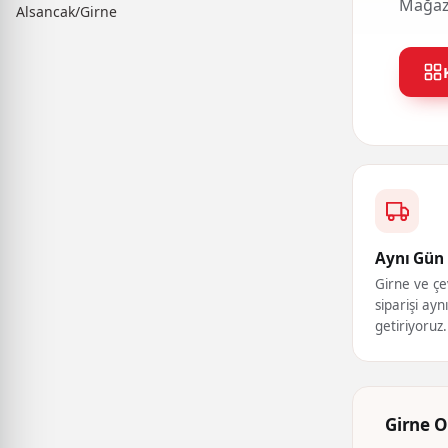
Mağaza
Alsancak/Girne
Aynı Gün 
Girne ve çe
siparişi ayn
getiriyoruz.
Girne O