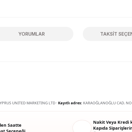
YORUMLAR
TAKSIT SEÇE
ularda yetersiz gördüğünüz noktaları öneri formunu kullanarak tarafımıza 
Bu ürüne ilk yorumu siz yapın!
Yorum Yaz
YPRUS UNITED MARKETING LTD ·
Kayıtlı adres:
KARAOĞLANOĞLU CAD. NO:
Nakit Veya Kredi k
len Saatte
Kapıda Siparişlerin
mat Seçeneği