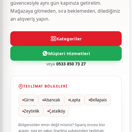
güvencesiyle aynı gün kapınıza getirelim.
Mağazaya gitmeden, sıra beklemeden, dilediğiniz
an alışveriş yapın.
Kategoriler
Müşteri Hizmetleri
veya
0533 850 73 27
TESLIMAT BÖLGELERI
Girne
Alsancak
Lapta
Bellapais
Zeytinlik
Çatalköy
Bölgenizden emin değil misiniz? Sipariş öncesi bizi
arayın, size en yakın Starling şubesinden teslimatı