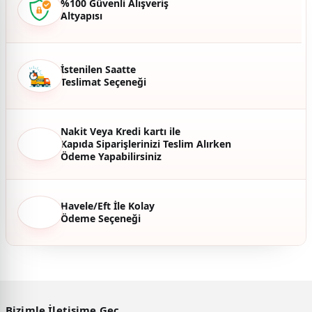
%100 Güvenli Alışveriş
Altyapısı
Ürün fiyatı diğer sitelerden daha pahalı.
Bu ürüne benzer farklı alternatifler olmalı.
İstenilen Saatte
Teslimat Seçeneği
Gönder
Nakit Veya Kredi kartı ile
Kapıda Siparişlerinizi Teslim Alırken
Ödeme Yapabilirsiniz
Havele/Eft İle Kolay
Ödeme Seçeneği
Bizimle İletişime Geç