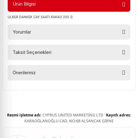
Ürün Bilgisi
ULKER DANKEK CAY SAATI KAKAO 200 G
Yorumlar
Taksit Seçenekleri
Bu ürüne ilk yorumu siz yapın!
Önerileriniz
Yorum Yaz
Bu ürünün fiyat bilgisi, resim, ürün açıklamalarında ve diğer
konularda yetersiz gördüğünüz noktaları öneri formunu
kullanarak tarafımıza iletebilirsiniz.
Görüş ve önerileriniz için teşekkür ederiz.
Resmi işletme adı:
CYPRUS UNITED MARKETING LTD ·
Kayıtlı adres:
Ürün resmi kalitesiz, bozuk veya görüntülenemiyor.
KARAOĞLANOĞLU CAD. NO:68 ALSANCAK GİRNE
Ürün açıklamasında eksik bilgiler bulunuyor.
Ürün bilgilerinde hatalar bulunuyor.