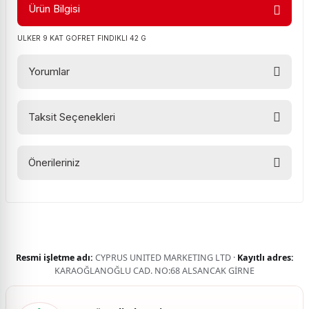
Ürün Bilgisi
ULKER 9 KAT GOFRET FINDIKLI 42 G
Yorumlar
Taksit Seçenekleri
Bu ürüne ilk yorumu siz yapın!
Önerileriniz
Yorum Yaz
Bu ürünün fiyat bilgisi, resim, ürün açıklamalarında ve diğer
konularda yetersiz gördüğünüz noktaları öneri formunu
kullanarak tarafımıza iletebilirsiniz.
Görüş ve önerileriniz için teşekkür ederiz.
Resmi işletme adı:
CYPRUS UNITED MARKETING LTD ·
Kayıtlı adres:
Ürün resmi kalitesiz, bozuk veya görüntülenemiyor.
KARAOĞLANOĞLU CAD. NO:68 ALSANCAK GİRNE
Ürün açıklamasında eksik bilgiler bulunuyor.
Ürün bilgilerinde hatalar bulunuyor.