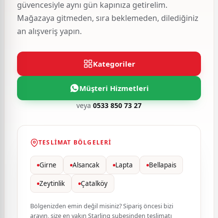
güvencesiyle aynı gün kapınıza getirelim.
Mağazaya gitmeden, sıra beklemeden, dilediğiniz
an alışveriş yapın.
Kategoriler
Müşteri Hizmetleri
veya
0533 850 73 27
TESLIMAT BÖLGELERI
Girne
Alsancak
Lapta
Bellapais
Zeytinlik
Çatalköy
Bölgenizden emin değil misiniz? Sipariş öncesi bizi
arayın, size en yakın Starling şubesinden teslimatı