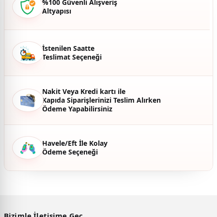
%100 Güvenli Alışveriş
Altyapısı
Ürün fiyatı diğer sitelerden daha pahalı.
Bu ürüne benzer farklı alternatifler olmalı.
İstenilen Saatte
Teslimat Seçeneği
Gönder
Nakit Veya Kredi kartı ile
Kapıda Siparişlerinizi Teslim Alırken
Ödeme Yapabilirsiniz
Havele/Eft İle Kolay
Ödeme Seçeneği
Bizimle İletişime Geç