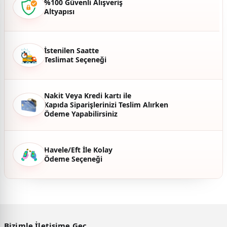
%100 Güvenli Alışveriş
Altyapısı
Ürün fiyatı diğer sitelerden daha pahalı.
Bu ürüne benzer farklı alternatifler olmalı.
İstenilen Saatte
Teslimat Seçeneği
Gönder
Nakit Veya Kredi kartı ile
Kapıda Siparişlerinizi Teslim Alırken
Ödeme Yapabilirsiniz
Havele/Eft İle Kolay
Ödeme Seçeneği
Bizimle İletişime Geç