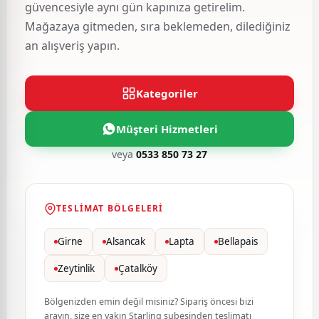
güvencesiyle aynı gün kapınıza getirelim.
Mağazaya gitmeden, sıra beklemeden, dilediğiniz
an alışveriş yapın.
Kategoriler
Müşteri Hizmetleri
veya
0533 850 73 27
TESLIMAT BÖLGELERI
Girne
Alsancak
Lapta
Bellapais
Zeytinlik
Çatalköy
Bölgenizden emin değil misiniz? Sipariş öncesi bizi
arayın, size en yakın Starling şubesinden teslimatı