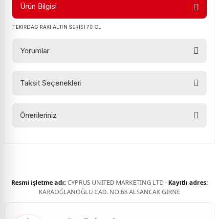
Ürün Bilgisi
TEKIRDAG RAKI ALTIN SERISI 70 CL
Yorumlar
Taksit Seçenekleri
Bu ürüne ilk yorumu siz yapın!
Önerileriniz
Yorum Yaz
Bu ürünün fiyat bilgisi, resim, ürün açıklamalarında ve diğer
konularda yetersiz gördüğünüz noktaları öneri formunu
kullanarak tarafımıza iletebilirsiniz.
Görüş ve önerileriniz için teşekkür ederiz.
Resmi işletme adı:
CYPRUS UNITED MARKETING LTD ·
Kayıtlı adres:
Ürün resmi kalitesiz, bozuk veya görüntülenemiyor.
KARAOĞLANOĞLU CAD. NO:68 ALSANCAK GİRNE
Ürün açıklamasında eksik bilgiler bulunuyor.
Ürün bilgilerinde hatalar bulunuyor.