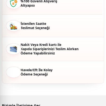
%100 Güvenli Alışveriş
Altyapısı
Ürün fiyatı diğer sitelerden daha pahalı.
Bu ürüne benzer farklı alternatifler olmalı.
İstenilen Saatte
Teslimat Seçeneği
Gönder
Nakit Veya Kredi kartı ile
Kapıda Siparişlerinizi Teslim Alırken
Ödeme Yapabilirsiniz
Havele/Eft İle Kolay
Ödeme Seçeneği
Bizimle İletişime Geç