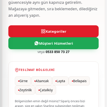
güvencesiyle aynı gün kapınıza getirelim.
Mağazaya gitmeden, sıra beklemeden, dilediğiniz
an alışveriş yapın.
Kategoriler
Müşteri Hizmetleri
veya
0533 850 73 27
TESLIMAT BÖLGELERI
Girne
Alsancak
Lapta
Bellapais
Zeytinlik
Çatalköy
Bölgenizden emin değil misiniz? Sipariş öncesi bizi
arayın, size en yakın Starling şubesinden teslimatı