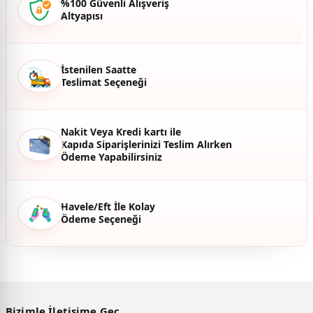
%100 Güvenli Alışveriş
Altyapısı
Ürün fiyatı diğer sitelerden daha pahalı.
Bu ürüne benzer farklı alternatifler olmalı.
İstenilen Saatte
Teslimat Seçeneği
Gönder
Nakit Veya Kredi kartı ile
Kapıda Siparişlerinizi Teslim Alırken
Ödeme Yapabilirsiniz
Havele/Eft İle Kolay
Ödeme Seçeneği
Bizimle İletişime Geç