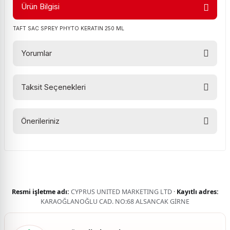
Ürün Bilgisi
TAFT SAC SPREY PHYTO KERATIN 250 ML
Yorumlar
Taksit Seçenekleri
Bu ürüne ilk yorumu siz yapın!
Önerileriniz
Yorum Yaz
Bu ürünün fiyat bilgisi, resim, ürün açıklamalarında ve diğer
konularda yetersiz gördüğünüz noktaları öneri formunu
kullanarak tarafımıza iletebilirsiniz.
Görüş ve önerileriniz için teşekkür ederiz.
Resmi işletme adı:
CYPRUS UNITED MARKETING LTD ·
Kayıtlı adres:
Ürün resmi kalitesiz, bozuk veya görüntülenemiyor.
KARAOĞLANOĞLU CAD. NO:68 ALSANCAK GİRNE
Ürün açıklamasında eksik bilgiler bulunuyor.
Ürün bilgilerinde hatalar bulunuyor.