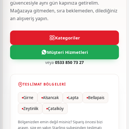
güvencesiyle aynı gün kapınıza getirelim.
Mağazaya gitmeden, sıra beklemeden, dilediğiniz
an alışveriş yapın.
Kategoriler
Müşteri Hizmetleri
veya
0533 850 73 27
TESLIMAT BÖLGELERI
Girne
Alsancak
Lapta
Bellapais
Zeytinlik
Çatalköy
Bölgenizden emin değil misiniz? Sipariş öncesi bizi
arayın, size en yakın Starling şubesinden teslimatı