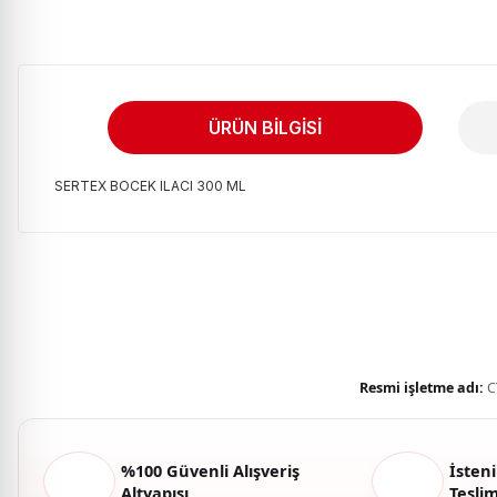
ÜRÜN BILGISI
SERTEX BOCEK ILACI 300 ML
Bu ürünün fiyat bilgisi, resim, ürün açıklamalarında ve diğer kon
Görüş ve önerileriniz için teşekkür ederiz.
Ürün resmi kalitesiz, bozuk veya görüntülenemiyor.
Ürün açıklamasında eksik bilgiler bulunuyor.
Ürün bilgilerinde hatalar bulunuyor.
Resmi işletme adı:
C
Ürün fiyatı diğer sitelerden daha pahalı.
Bu ürüne benzer farklı alternatifler olmalı.
%100 Güvenli Alışveriş
İsteni
Altyapısı
Tesli