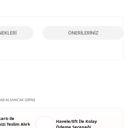
NEKLERI
ÖNERILERINIZ
iletebilirsiniz.
68 ALSANCAK GİRNE
artı ile
Havele/Eft İle Kolay
izi Teslim Alırken
Ödeme Seçeneği