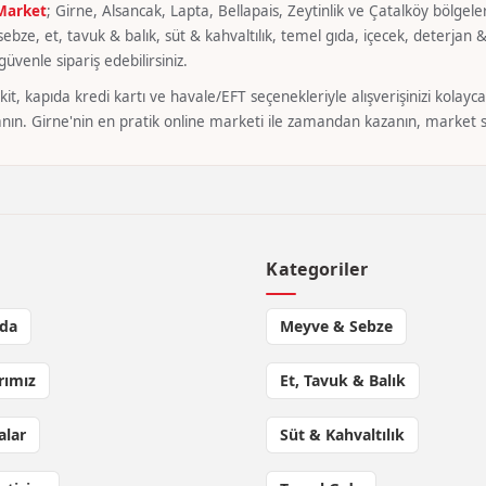
 Market
; Girne, Alsancak, Lapta, Bellapais, Zeytinlik ve Çatalköy bölgeler
bze, et, tavuk & balık, süt & kahvaltılık, temel gıda, içecek, deterjan & 
üvenle sipariş edebilirsiniz.
it, kapıda kredi kartı ve havale/EFT seçenekleriyle alışverişinizi kola
nın. Girne'nin en pratik online marketi ile zamandan kazanın, market si
l
Kategoriler
da
Meyve & Sebze
rımız
Et, Tavuk & Balık
lar
Süt & Kahvaltılık