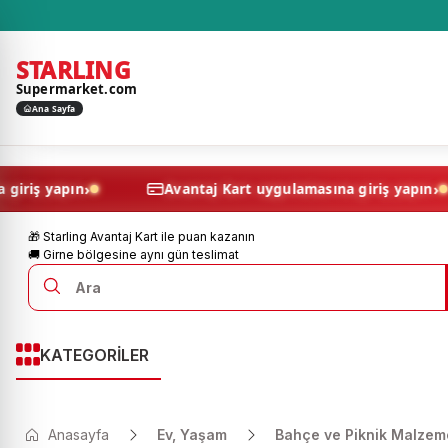
STARLING
Supermarket.com
Ana Sayfa
›
amasına giriş yapın
Avantaj Kart uygulamasına giriş 
🎁 Starling Avantaj Kart ile puan kazanın
🚚 Girne bölgesine aynı gün teslimat
KATEGORİLER
Anasayfa
Ev, Yaşam
Bahçe ve Piknik Malzeme