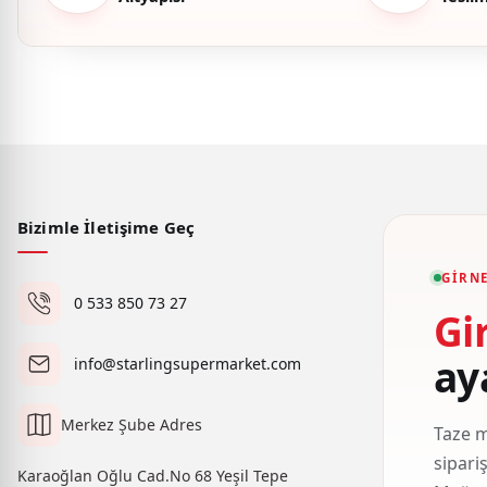
Bizimle İletişime Geç
GIRNE
0 533 850 73 27
Gi
ay
info@starlingsupermarket.com
Merkez Şube Adres
Taze m
sipari
Karaoğlan Oğlu Cad.No 68 Yeşil Tepe