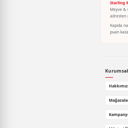
Starling
Meyve & se
adresten g
Kapıda nak
puan kaza
Kurumsa
Hakkımız
Mağazala
Kampanya