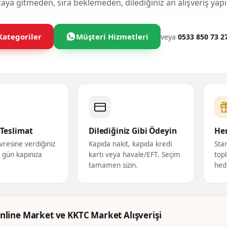
ya gitmeden, sıra beklemeden, dilediğiniz an alışveriş yapı
Kategoriler
Müşteri Hizmetleri
veya
0533 850 73 2
Teslimat
Dilediğiniz Gibi Ödeyin
Her
vresine verdiğiniz
Kapıda nakit, kapıda kredi
Star
ı gün kapınıza
kartı veya havale/EFT. Seçim
topl
tamamen sizin.
hed
nline Market ve KKTC Market Alışverişi