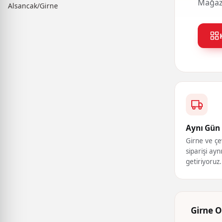
Mağaza
Alsancak/Girne
Aynı Gün 
Girne ve çe
siparişi ayn
getiriyoruz.
Girne O