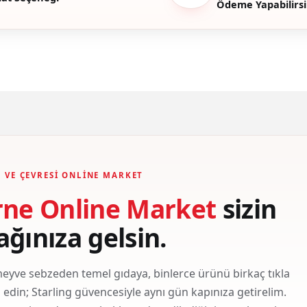
Ödeme Yapabilirsi
Gönder
 VE ÇEVRESI ONLINE MARKET
rne Online Market
sizin
ağınıza gelsin.
eyve sebzeden temel gıdaya, binlerce ürünü birkaç tıkla
ş edin; Starling güvencesiyle aynı gün kapınıza getirelim.