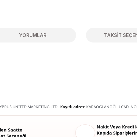
YORUMLAR
TAKSIT SEÇE
ularda yetersiz gördüğünüz noktaları öneri formunu kullanarak tarafımıza 
Bu ürüne ilk yorumu siz yapın!
Yorum Yaz
YPRUS UNITED MARKETING LTD ·
Kayıtlı adres:
KARAOĞLANOĞLU CAD. NO:
Nakit Veya Kredi k
len Saatte
Kapıda Siparişlerin
mat Seçeneği