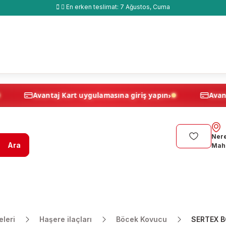
En erken teslimat:
7 Ağustos, Cuma
›
›
yapın
Avantaj Kart uygulamasına giriş yapın
Nere
Ara
Maha
leri
Haşere ilaçları
Böcek Kovucu
SERTEX B