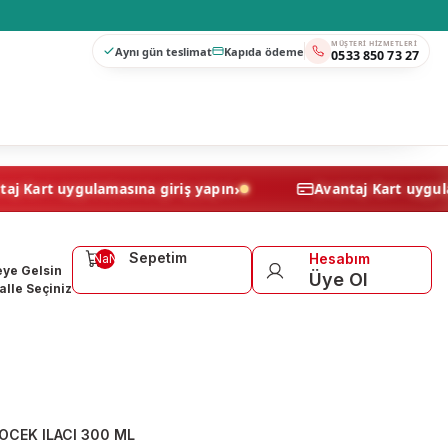
MÜŞTERI HIZMETLERI
Aynı gün teslimat
Kapıda ödeme
0533 850 73 27
›
Avantaj Kart uygulamasına giriş yapın
Avantaj Kar
Sepetim
Hesabım
NaN
ye Gelsin
Üye Ol
lle Seçiniz
OCEK ILACI 300 ML