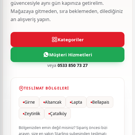
güvencesiyle aynı gün kapınıza getirelim.
Mağazaya gitmeden, sıra beklemeden, dilediğiniz
an alışveriş yapın.
Kategoriler
Müşteri Hizmetleri
veya
0533 850 73 27
TESLIMAT BÖLGELERI
Girne
Alsancak
Lapta
Bellapais
Zeytinlik
Çatalköy
Bölgenizden emin değil misiniz? Sipariş öncesi bizi
arayın, size en yakın Starling şubesinden teslimatı