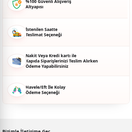
%100 Güvenli Alışveriş
Altyapısı
Ürün fiyatı diğer sitelerden daha pahalı.
Bu ürüne benzer farklı alternatifler olmalı.
İstenilen Saatte
Teslimat Seçeneği
Gönder
Nakit Veya Kredi kartı ile
Kapıda Siparişlerinizi Teslim Alırken
Ödeme Yapabilirsiniz
Havele/Eft İle Kolay
Ödeme Seçeneği
Bizimle İletişime Geç