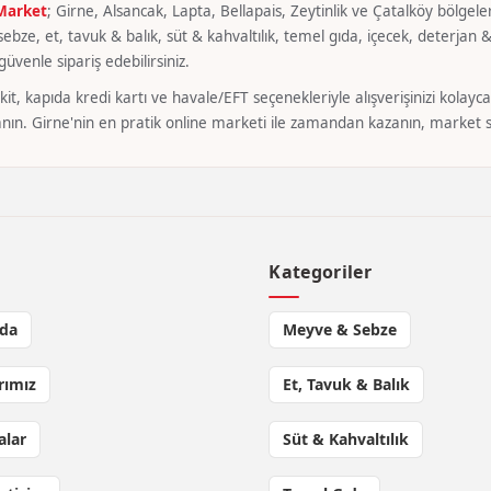
 Market
; Girne, Alsancak, Lapta, Bellapais, Zeytinlik ve Çatalköy bölgeler
bze, et, tavuk & balık, süt & kahvaltılık, temel gıda, içecek, deterjan & 
üvenle sipariş edebilirsiniz.
it, kapıda kredi kartı ve havale/EFT seçenekleriyle alışverişinizi kola
nın. Girne'nin en pratik online marketi ile zamandan kazanın, market si
l
Kategoriler
da
Meyve & Sebze
rımız
Et, Tavuk & Balık
lar
Süt & Kahvaltılık