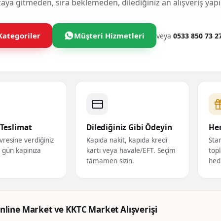
ya gitmeden, sıra beklemeden, dilediğiniz an alışveriş yapı
Kategoriler
Müşteri Hizmetleri
veya
0533 850 73 2
Teslimat
Dilediğiniz Gibi Ödeyin
Her
vresine verdiğiniz
Kapıda nakit, kapıda kredi
Star
ı gün kapınıza
kartı veya havale/EFT. Seçim
topl
tamamen sizin.
hed
nline Market ve KKTC Market Alışverişi