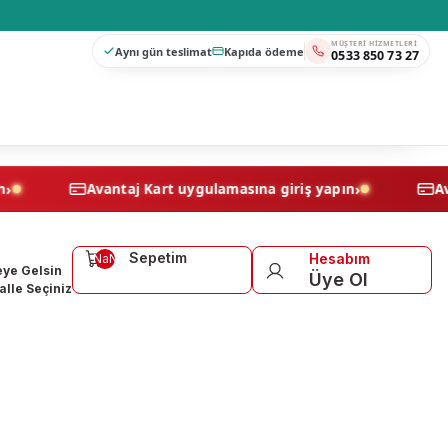
MÜŞTERI HIZMETLERI
Aynı gün teslimat
Kapıda ödeme
0533 850 73 27
›
›
iş yapın
Avantaj Kart uygulamasına giriş yapın
Sepetim
Hesabım
NaN
ye Gelsin
Üye Ol
lle Seçiniz