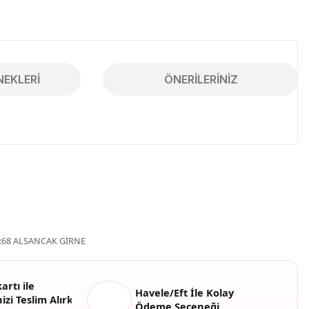
NEKLERI
ÖNERILERINIZ
iletebilirsiniz.
68 ALSANCAK GİRNE
artı ile
Havele/Eft İle Kolay
izi Teslim Alırken
Ödeme Seçeneği