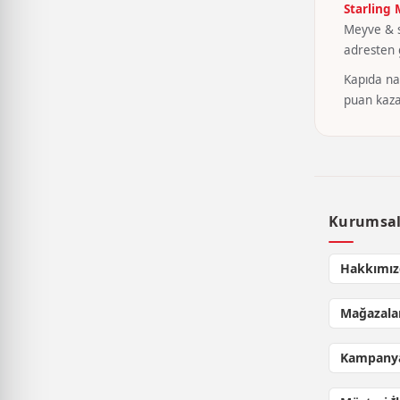
Starling
Meyve & se
adresten g
Kapıda nak
puan kaza
Kurumsa
Hakkımız
Mağazala
Kampanya