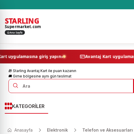
STARLING
Supermarket.com
Ana Sayfa
›
vantaj Kart uygulamasına giriş yapın
Avantaj Kart uy
🎁 Starling Avantaj Kart ile puan kazanın
🚚 Girne bölgesine aynı gün teslimat
KATEGORİLER
Anasayfa
Elektronik
Telefon ve Aksesuarları