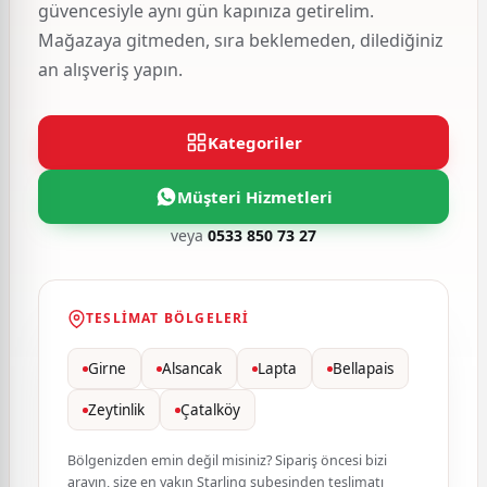
güvencesiyle aynı gün kapınıza getirelim.
Mağazaya gitmeden, sıra beklemeden, dilediğiniz
an alışveriş yapın.
Kategoriler
Müşteri Hizmetleri
veya
0533 850 73 27
TESLIMAT BÖLGELERI
Girne
Alsancak
Lapta
Bellapais
Zeytinlik
Çatalköy
Bölgenizden emin değil misiniz? Sipariş öncesi bizi
arayın, size en yakın Starling şubesinden teslimatı