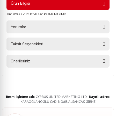
Ürün Bilgisi
PROFICARE VUCUT VE SAC KESME MAKINESI
Yorumlar
Taksit Seçenekleri
Bu ürüne ilk yorumu siz yapın!
Önerileriniz
Yorum Yaz
Bu ürünün fiyat bilgisi, resim, ürün açıklamalarında ve diğer
konularda yetersiz gördüğünüz noktaları öneri formunu
kullanarak tarafımıza iletebilirsiniz.
Görüş ve önerileriniz için teşekkür ederiz.
Resmi işletme adı:
CYPRUS UNITED MARKETING LTD ·
Kayıtlı adres:
Ürün resmi kalitesiz, bozuk veya görüntülenemiyor.
KARAOĞLANOĞLU CAD. NO:68 ALSANCAK GİRNE
Ürün açıklamasında eksik bilgiler bulunuyor.
Ürün bilgilerinde hatalar bulunuyor.