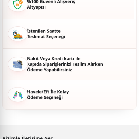
%100 Güvenli Alışveriş
Altyapısı
Ürün fiyatı diğer sitelerden daha pahalı.
Bu ürüne benzer farklı alternatifler olmalı.
İstenilen Saatte
Teslimat Seçeneği
Gönder
Nakit Veya Kredi kartı ile
Kapıda Siparişlerinizi Teslim Alırken
Ödeme Yapabilirsiniz
Havele/Eft İle Kolay
Ödeme Seçeneği
Bizimle İletişime Geç