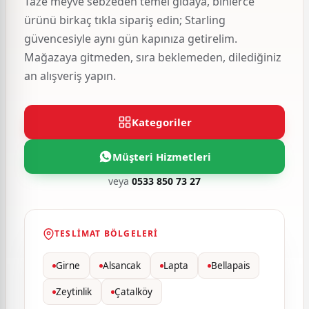
Taze meyve sebzeden temel gıdaya, binlerce
ürünü birkaç tıkla sipariş edin; Starling
güvencesiyle aynı gün kapınıza getirelim.
Mağazaya gitmeden, sıra beklemeden, dilediğiniz
an alışveriş yapın.
Kategoriler
Müşteri Hizmetleri
veya
0533 850 73 27
TESLIMAT BÖLGELERI
Girne
Alsancak
Lapta
Bellapais
Zeytinlik
Çatalköy