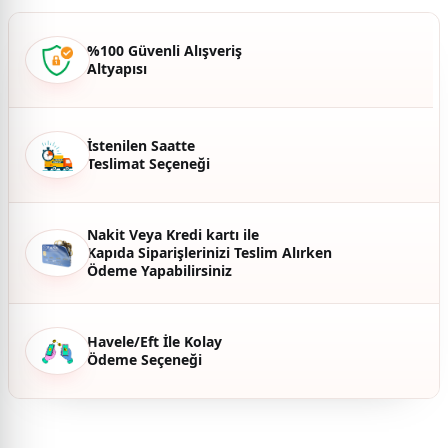
Ürün açıklamasında eksik bilgiler bulunuyor.
Ürün bilgilerinde hatalar bulunuyor.
%100 Güvenli Alışveriş
Altyapısı
Ürün fiyatı diğer sitelerden daha pahalı.
Bu ürüne benzer farklı alternatifler olmalı.
İstenilen Saatte
Teslimat Seçeneği
Gönder
Nakit Veya Kredi kartı ile
Kapıda Siparişlerinizi Teslim Alırken
Ödeme Yapabilirsiniz
Havele/Eft İle Kolay
Ödeme Seçeneği