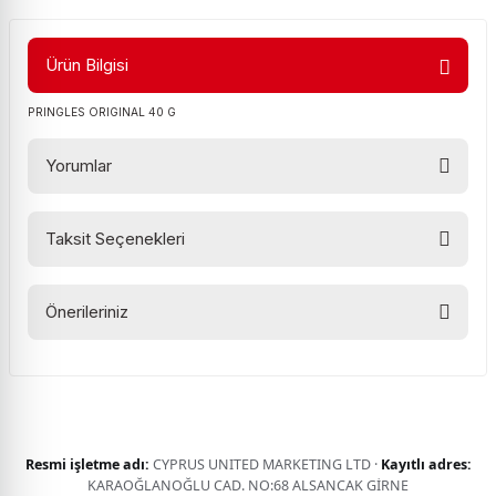
Ürün Bilgisi
PRINGLES ORIGINAL 40 G
Yorumlar
Taksit Seçenekleri
Bu ürüne ilk yorumu siz yapın!
Önerileriniz
Yorum Yaz
Bu ürünün fiyat bilgisi, resim, ürün açıklamalarında ve diğer
konularda yetersiz gördüğünüz noktaları öneri formunu
kullanarak tarafımıza iletebilirsiniz.
Görüş ve önerileriniz için teşekkür ederiz.
Resmi işletme adı:
CYPRUS UNITED MARKETING LTD ·
Kayıtlı adres:
Ürün resmi kalitesiz, bozuk veya görüntülenemiyor.
KARAOĞLANOĞLU CAD. NO:68 ALSANCAK GİRNE