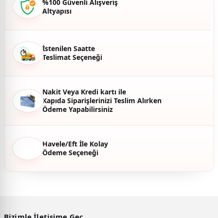
%100 Güvenli Alışveriş
Altyapısı
Ürün fiyatı diğer sitelerden daha pahalı.
Bu ürüne benzer farklı alternatifler olmalı.
İstenilen Saatte
Teslimat Seçeneği
Gönder
Nakit Veya Kredi kartı ile
Kapıda Siparişlerinizi Teslim Alırken
Ödeme Yapabilirsiniz
Havele/Eft İle Kolay
Ödeme Seçeneği
Bizimle İletişime Geç