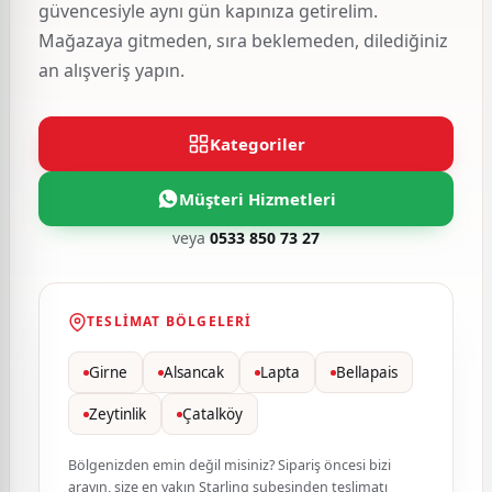
güvencesiyle aynı gün kapınıza getirelim.
Mağazaya gitmeden, sıra beklemeden, dilediğiniz
an alışveriş yapın.
Kategoriler
Müşteri Hizmetleri
veya
0533 850 73 27
TESLIMAT BÖLGELERI
Girne
Alsancak
Lapta
Bellapais
Zeytinlik
Çatalköy
Bölgenizden emin değil misiniz? Sipariş öncesi bizi
arayın, size en yakın Starling şubesinden teslimatı