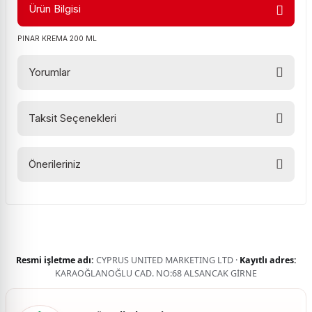
Ürün Bilgisi
PINAR KREMA 200 ML
Yorumlar
Taksit Seçenekleri
Bu ürüne ilk yorumu siz yapın!
Önerileriniz
Yorum Yaz
Bu ürünün fiyat bilgisi, resim, ürün açıklamalarında ve diğer
konularda yetersiz gördüğünüz noktaları öneri formunu
kullanarak tarafımıza iletebilirsiniz.
Görüş ve önerileriniz için teşekkür ederiz.
Resmi işletme adı:
CYPRUS UNITED MARKETING LTD ·
Kayıtlı adres:
Ürün resmi kalitesiz, bozuk veya görüntülenemiyor.
KARAOĞLANOĞLU CAD. NO:68 ALSANCAK GİRNE
Ürün açıklamasında eksik bilgiler bulunuyor.
Ürün bilgilerinde hatalar bulunuyor.