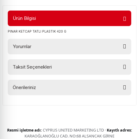
Ürün Bilgisi
PINAR KETCAP TATLI PLASTIK 420 G
Yorumlar
Taksit Seçenekleri
Bu ürüne ilk yorumu siz yapın!
Önerileriniz
Yorum Yaz
Bu ürünün fiyat bilgisi, resim, ürün açıklamalarında ve diğer
konularda yetersiz gördüğünüz noktaları öneri formunu
kullanarak tarafımıza iletebilirsiniz.
Görüş ve önerileriniz için teşekkür ederiz.
Resmi işletme adı:
CYPRUS UNITED MARKETING LTD ·
Kayıtlı adres:
Ürün resmi kalitesiz, bozuk veya görüntülenemiyor.
KARAOĞLANOĞLU CAD. NO:68 ALSANCAK GİRNE