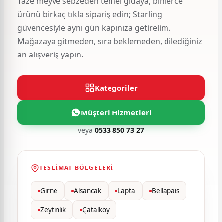
Taze meyve sebzeden temel gıdaya, binlerce
ürünü birkaç tıkla sipariş edin; Starling
güvencesiyle aynı gün kapınıza getirelim.
Mağazaya gitmeden, sıra beklemeden, dilediğiniz
an alışveriş yapın.
Kategoriler
Müşteri Hizmetleri
veya
0533 850 73 27
TESLIMAT BÖLGELERI
Girne
Alsancak
Lapta
Bellapais
Zeytinlik
Çatalköy