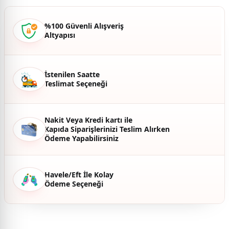
Ürün açıklamasında eksik bilgiler bulunuyor.
Ürün bilgilerinde hatalar bulunuyor.
%100 Güvenli Alışveriş
Altyapısı
Ürün fiyatı diğer sitelerden daha pahalı.
Bu ürüne benzer farklı alternatifler olmalı.
İstenilen Saatte
Teslimat Seçeneği
Gönder
Nakit Veya Kredi kartı ile
Kapıda Siparişlerinizi Teslim Alırken
Ödeme Yapabilirsiniz
Havele/Eft İle Kolay
Ödeme Seçeneği