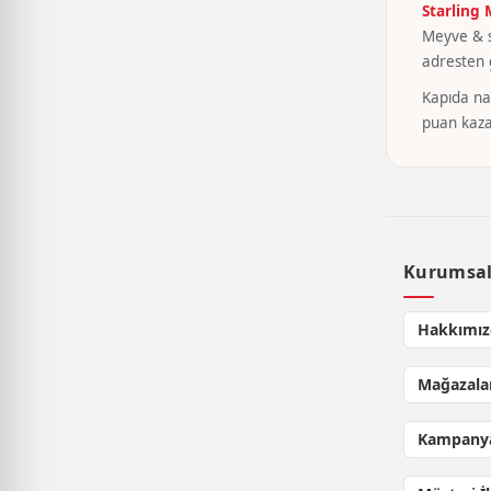
Starling
Meyve & se
adresten g
Kapıda nak
puan kaza
Kurumsa
Hakkımız
Mağazala
Kampanya