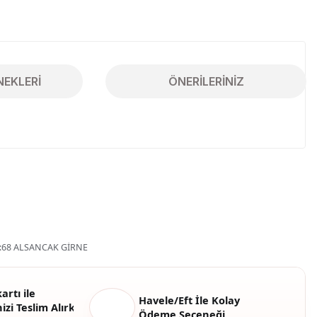
NEKLERI
ÖNERILERINIZ
iletebilirsiniz.
68 ALSANCAK GİRNE
artı ile
Havele/Eft İle Kolay
izi Teslim Alırken
Ödeme Seçeneği