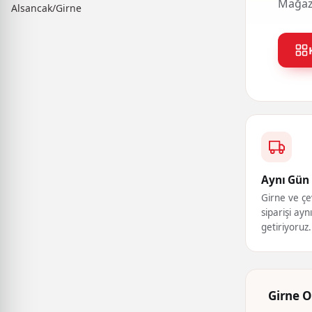
Mağaza
Alsancak/Girne
Aynı Gün 
Girne ve çe
siparişi ayn
getiriyoruz.
Girne O