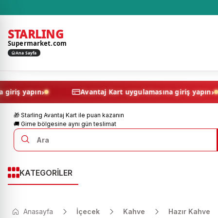
STARLING
Supermarket.com
Ana Sayfa
›
amasına giriş yapın
Avantaj Kart uygulamasına giriş
🎁 Starling Avantaj Kart ile puan kazanın
🚚 Girne bölgesine aynı gün teslimat
KATEGORİLER
Anasayfa
İçecek
Kahve
Hazır Kahve