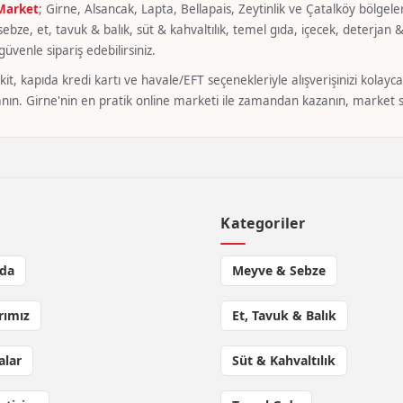
 Market
; Girne, Alsancak, Lapta, Bellapais, Zeytinlik ve Çatalköy bölgeler
bze, et, tavuk & balık, süt & kahvaltılık, temel gıda, içecek, deterjan & 
üvenle sipariş edebilirsiniz.
it, kapıda kredi kartı ve havale/EFT seçenekleriyle alışverişinizi kola
nın. Girne'nin en pratik online marketi ile zamandan kazanın, market si
l
Kategoriler
da
Meyve & Sebze
rımız
Et, Tavuk & Balık
lar
Süt & Kahvaltılık