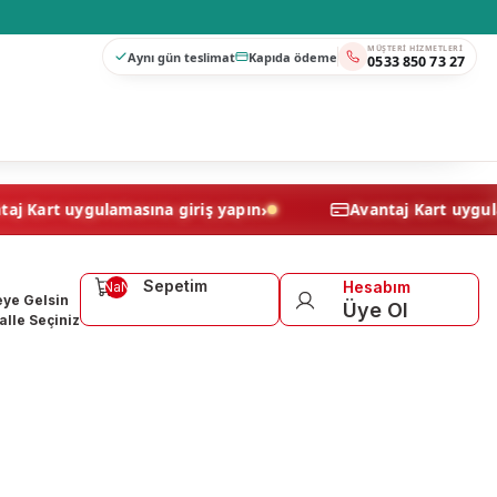
MÜŞTERI HIZMETLERI
Aynı gün teslimat
Kapıda ödeme
0533 850 73 27
›
Avantaj Kart uygulamasına giriş yapın
Avantaj Kar
Sepetim
Hesabım
NaN
ye Gelsin
Üye Ol
lle Seçiniz