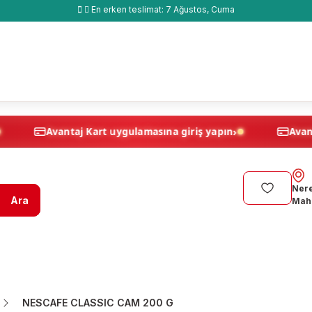
En erken teslimat:
7 Ağustos, Cuma
›
›
 yapın
Avantaj Kart uygulamasına giriş yapın
Nere
Ara
Maha
NESCAFE CLASSIC CAM 200 G