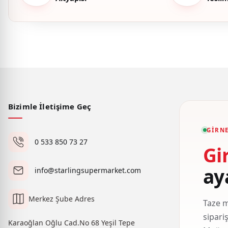
Bizimle İletişime Geç
GIRNE
0 533 850 73 27
Gi
ay
info@starlingsupermarket.com
Merkez Şube Adres
Taze m
sipari
Karaoğlan Oğlu Cad.No 68 Yeşil Tepe