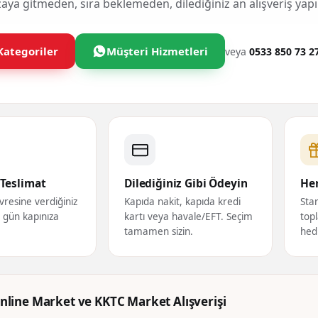
ya gitmeden, sıra beklemeden, dilediğiniz an alışveriş yapı
Kategoriler
Müşteri Hizmetleri
veya
0533 850 73 2
Teslimat
Dilediğiniz Gibi Ödeyin
Her
vresine verdiğiniz
Kapıda nakit, kapıda kredi
Star
ı gün kapınıza
kartı veya havale/EFT. Seçim
topl
tamamen sizin.
hed
nline Market ve KKTC Market Alışverişi