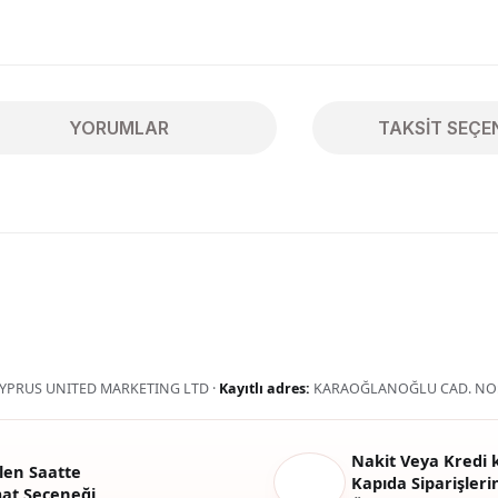
YORUMLAR
TAKSIT SEÇE
ularda yetersiz gördüğünüz noktaları öneri formunu kullanarak tarafımıza 
Bu ürüne ilk yorumu siz yapın!
Yorum Yaz
YPRUS UNITED MARKETING LTD ·
Kayıtlı adres:
KARAOĞLANOĞLU CAD. NO:
Nakit Veya Kredi k
len Saatte
Kapıda Siparişlerin
mat Seçeneği