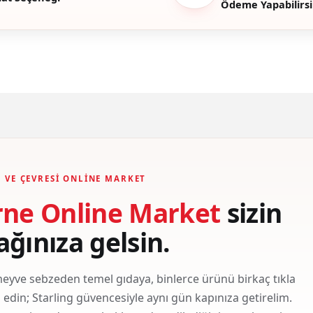
Ödeme Yapabilirsi
Gönder
 VE ÇEVRESI ONLINE MARKET
rne Online Market
sizin
ağınıza gelsin.
eyve sebzeden temel gıdaya, binlerce ürünü birkaç tıkla
ş edin; Starling güvencesiyle aynı gün kapınıza getirelim.