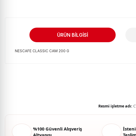
ÜRÜN BILGISI
NESCAFE CLASSIC CAM 200 G
Bu ürünün fiyat bilgisi, resim, ürün açıklamalarında ve diğer kon
Görüş ve önerileriniz için teşekkür ederiz.
Ürün resmi kalitesiz, bozuk veya görüntülenemiyor.
Ürün açıklamasında eksik bilgiler bulunuyor.
Ürün bilgilerinde hatalar bulunuyor.
Resmi işletme adı:
C
Ürün fiyatı diğer sitelerden daha pahalı.
Bu ürüne benzer farklı alternatifler olmalı.
%100 Güvenli Alışveriş
İsteni
Altyapısı
Tesli