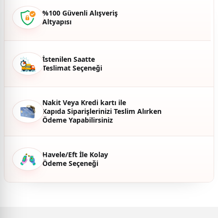
Ürün bilgilerinde hatalar bulunuyor.
%100 Güvenli Alışveriş
Altyapısı
Ürün fiyatı diğer sitelerden daha pahalı.
Bu ürüne benzer farklı alternatifler olmalı.
İstenilen Saatte
Teslimat Seçeneği
Gönder
Nakit Veya Kredi kartı ile
Kapıda Siparişlerinizi Teslim Alırken
Ödeme Yapabilirsiniz
Havele/Eft İle Kolay
Ödeme Seçeneği