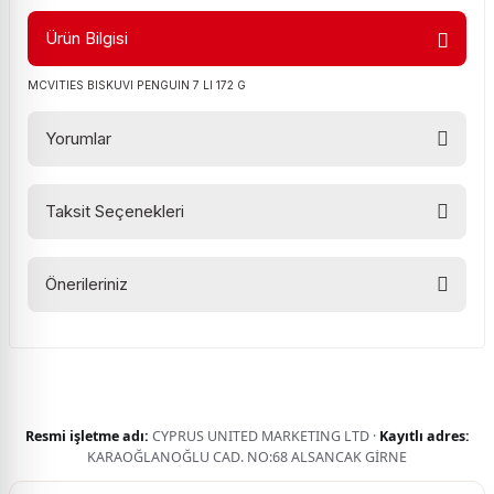
Ürün Bilgisi
MCVITIES BISKUVI PENGUIN 7 LI 172 G
Yorumlar
Taksit Seçenekleri
Bu ürüne ilk yorumu siz yapın!
Önerileriniz
Yorum Yaz
Bu ürünün fiyat bilgisi, resim, ürün açıklamalarında ve diğer
konularda yetersiz gördüğünüz noktaları öneri formunu
kullanarak tarafımıza iletebilirsiniz.
Görüş ve önerileriniz için teşekkür ederiz.
Resmi işletme adı:
CYPRUS UNITED MARKETING LTD ·
Kayıtlı adres:
Ürün resmi kalitesiz, bozuk veya görüntülenemiyor.
KARAOĞLANOĞLU CAD. NO:68 ALSANCAK GİRNE
Ürün açıklamasında eksik bilgiler bulunuyor.