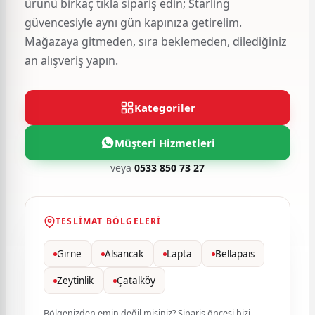
ürünü birkaç tıkla sipariş edin; Starling
güvencesiyle aynı gün kapınıza getirelim.
Mağazaya gitmeden, sıra beklemeden, dilediğiniz
an alışveriş yapın.
Kategoriler
Müşteri Hizmetleri
veya
0533 850 73 27
TESLIMAT BÖLGELERI
Girne
Alsancak
Lapta
Bellapais
Zeytinlik
Çatalköy
Bölgenizden emin değil misiniz? Sipariş öncesi bizi