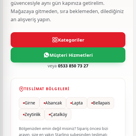
güvencesiyle aynı gün kapınıza getirelim.
Mağazaya gitmeden, sıra beklemeden, dilediğiniz
an alışveriş yapın.
Kategoriler
Müşteri Hizmetleri
veya
0533 850 73 27
TESLIMAT BÖLGELERI
Girne
Alsancak
Lapta
Bellapais
Zeytinlik
Çatalköy
Bölgenizden emin değil misiniz? Sipariş öncesi bizi
arayın, size en yakın Starling şubesinden teslimatı