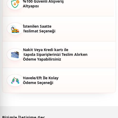
%100 Güvenli Alışveriş
Altyapısı
Ürün fiyatı diğer sitelerden daha pahalı.
Bu ürüne benzer farklı alternatifler olmalı.
İstenilen Saatte
Teslimat Seçeneği
Gönder
Nakit Veya Kredi kartı ile
Kapıda Siparişlerinizi Teslim Alırken
Ödeme Yapabilirsiniz
Havele/Eft İle Kolay
Ödeme Seçeneği
Bizimle İletişime Geç