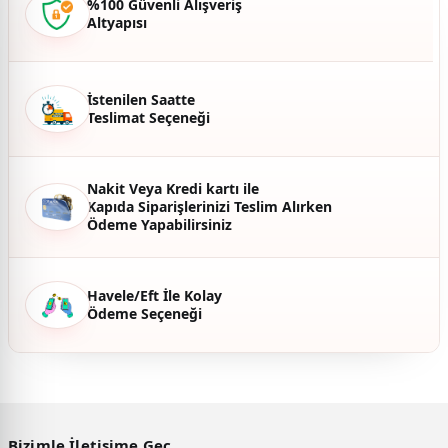
%100 Güvenli Alışveriş
Altyapısı
Ürün fiyatı diğer sitelerden daha pahalı.
Bu ürüne benzer farklı alternatifler olmalı.
İstenilen Saatte
Teslimat Seçeneği
Gönder
Nakit Veya Kredi kartı ile
Kapıda Siparişlerinizi Teslim Alırken
Ödeme Yapabilirsiniz
Havele/Eft İle Kolay
Ödeme Seçeneği
Bizimle İletişime Geç