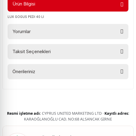
Ürün Bilgisi
LUX GOGUS PEDI 40 LI
Yorumlar
Taksit Seçenekleri
Bu ürüne ilk yorumu siz yapın!
Önerileriniz
Yorum Yaz
Bu ürünün fiyat bilgisi, resim, ürün açıklamalarında ve diğer
konularda yetersiz gördüğünüz noktaları öneri formunu
kullanarak tarafımıza iletebilirsiniz.
Görüş ve önerileriniz için teşekkür ederiz.
Resmi işletme adı:
CYPRUS UNITED MARKETING LTD ·
Kayıtlı adres:
Ürün resmi kalitesiz, bozuk veya görüntülenemiyor.
KARAOĞLANOĞLU CAD. NO:68 ALSANCAK GİRNE
Ürün açıklamasında eksik bilgiler bulunuyor.
Ürün bilgilerinde hatalar bulunuyor.