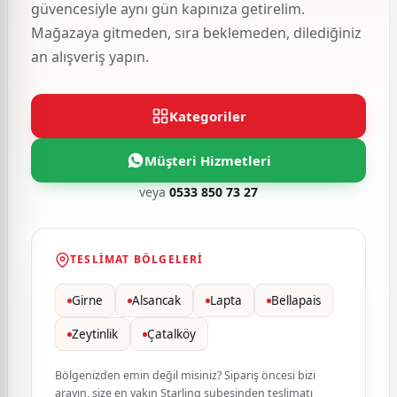
güvencesiyle aynı gün kapınıza getirelim.
Mağazaya gitmeden, sıra beklemeden, dilediğiniz
an alışveriş yapın.
Kategoriler
Müşteri Hizmetleri
veya
0533 850 73 27
TESLIMAT BÖLGELERI
Girne
Alsancak
Lapta
Bellapais
Zeytinlik
Çatalköy
Bölgenizden emin değil misiniz? Sipariş öncesi bizi
arayın, size en yakın Starling şubesinden teslimatı