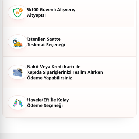
Ürün bilgilerinde hatalar bulunuyor.
%100 Güvenli Alışveriş
Altyapısı
Ürün fiyatı diğer sitelerden daha pahalı.
Bu ürüne benzer farklı alternatifler olmalı.
İstenilen Saatte
Teslimat Seçeneği
Gönder
Nakit Veya Kredi kartı ile
Kapıda Siparişlerinizi Teslim Alırken
Ödeme Yapabilirsiniz
Havele/Eft İle Kolay
Ödeme Seçeneği