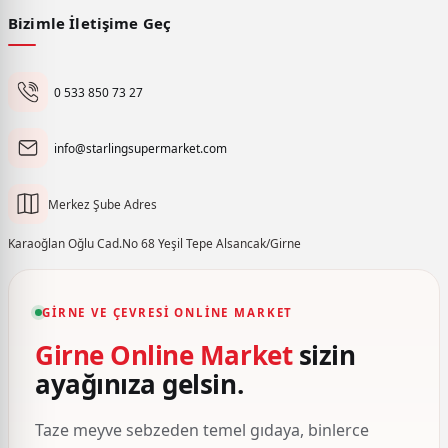
Bizimle İletişime Geç
0 533 850 73 27
info@starlingsupermarket.com
Merkez Şube Adres
Karaoğlan Oğlu Cad.No 68 Yeşil Tepe Alsancak/Girne
GIRNE VE ÇEVRESI ONLINE MARKET
Girne Online Market
sizin
ayağınıza gelsin.
Taze meyve sebzeden temel gıdaya, binlerce