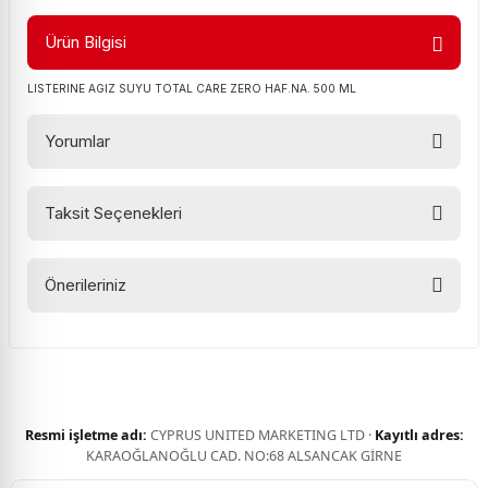
Ürün Bilgisi
LISTERINE AGIZ SUYU TOTAL CARE ZERO HAF.NA. 500 ML
Yorumlar
Taksit Seçenekleri
Bu ürüne ilk yorumu siz yapın!
Önerileriniz
Yorum Yaz
Bu ürünün fiyat bilgisi, resim, ürün açıklamalarında ve diğer
konularda yetersiz gördüğünüz noktaları öneri formunu
kullanarak tarafımıza iletebilirsiniz.
Görüş ve önerileriniz için teşekkür ederiz.
Resmi işletme adı:
CYPRUS UNITED MARKETING LTD ·
Kayıtlı adres:
Ürün resmi kalitesiz, bozuk veya görüntülenemiyor.
KARAOĞLANOĞLU CAD. NO:68 ALSANCAK GİRNE
Ürün açıklamasında eksik bilgiler bulunuyor.