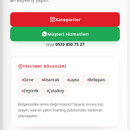
an alışveriş yapın.
Kategoriler
Müşteri Hizmetleri
veya
0533 850 73 27
TESLIMAT BÖLGELERI
Girne
Alsancak
Lapta
Bellapais
Zeytinlik
Çatalköy
Bölgenizden emin değil misiniz? Sipariş öncesi bizi
arayın, size en yakın Starling şubesinden teslimatı
planlayalım.