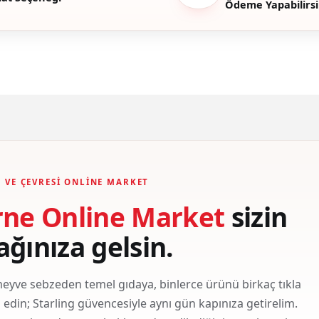
Ödeme Yapabilirsi
Gönder
 VE ÇEVRESI ONLINE MARKET
rne Online Market
sizin
ağınıza gelsin.
eyve sebzeden temel gıdaya, binlerce ürünü birkaç tıkla
ş edin; Starling güvencesiyle aynı gün kapınıza getirelim.