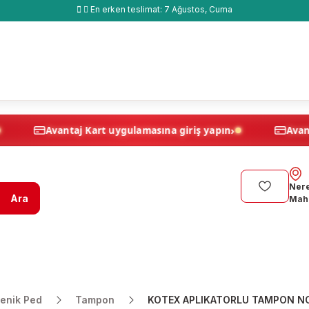
En erken teslimat:
7 Ağustos, Cuma
›
›
 yapın
Avantaj Kart uygulamasına giriş yapın
Nere
Ara
Maha
yenik Ped
Tampon
KOTEX APLIKATORLU TAMPON NO