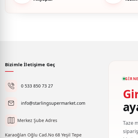
Bizimle İletişime Geç
GIRNE
0 533 850 73 27
Gi
ay
info@starlingsupermarket.com
Merkez Şube Adres
Taze m
sipari
Karaoğlan Oğlu Cad.No 68 Yeşil Tepe