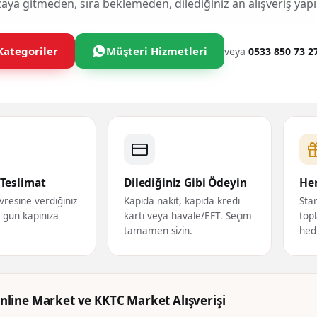
ya gitmeden, sıra beklemeden, dilediğiniz an alışveriş yapı
Kategoriler
Müşteri Hizmetleri
veya
0533 850 73 2
Teslimat
Dilediğiniz Gibi Ödeyin
Her
vresine verdiğiniz
Kapıda nakit, kapıda kredi
Star
ı gün kapınıza
kartı veya havale/EFT. Seçim
topl
tamamen sizin.
hed
nline Market ve KKTC Market Alışverişi