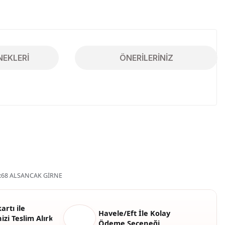
NEKLERI
ÖNERILERINIZ
iletebilirsiniz.
68 ALSANCAK GİRNE
artı ile
Havele/Eft İle Kolay
izi Teslim Alırken
Ödeme Seçeneği