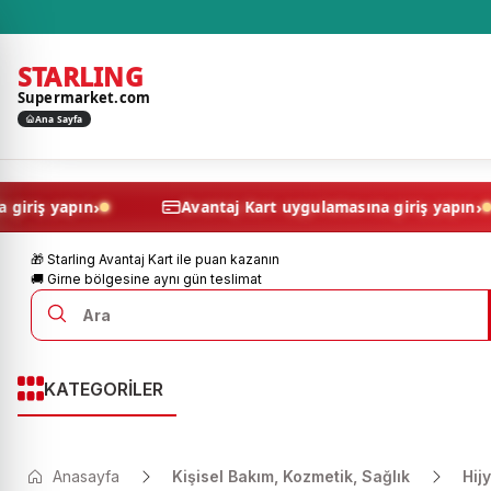
STARLING
Supermarket.com
Ana Sayfa
›
lamasına giriş yapın
Avantaj Kart uygulamasına giriş
🎁 Starling Avantaj Kart ile puan kazanın
🚚 Girne bölgesine aynı gün teslimat
KATEGORİLER
Anasayfa
Kişisel Bakım, Kozmetik, Sağlık
Hij