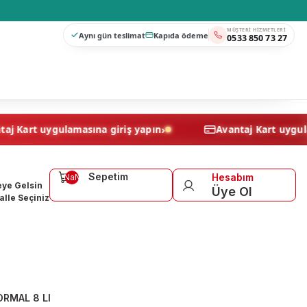
MÜŞTERI HIZMETLERI
Aynı gün teslimat
Kapıda ödeme
0533 850 73 27
›
Avantaj Kart uygulamasına giriş yapın
Avantaj Ka
Sepetim
Hesabım
NaN
ye Gelsin
Üye Ol
lle Seçiniz
RMAL 8 LI