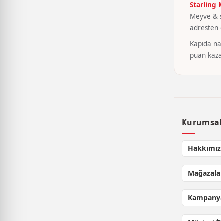
Starling
Meyve & se
adresten g
Kapıda nak
puan kaza
Kurumsa
Hakkımız
Mağazala
Kampanya