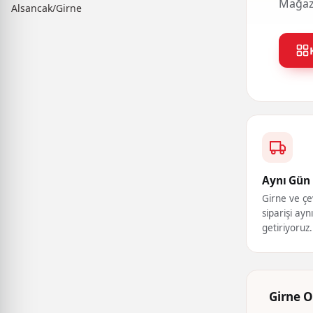
Mağaza
Alsancak/Girne
Aynı Gün 
Girne ve çe
siparişi ayn
getiriyoruz.
Girne O