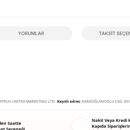
YORUMLAR
TAKSIT SEÇE
ularda yetersiz gördüğünüz noktaları öneri formunu kullanarak tarafımıza 
Bu ürüne ilk yorumu siz yapın!
Yorum Yaz
YPRUS UNITED MARKETING LTD ·
Kayıtlı adres:
KARAOĞLANOĞLU CAD. NO:
Nakit Veya Kredi k
len Saatte
Kapıda Siparişlerin
mat Seçeneği