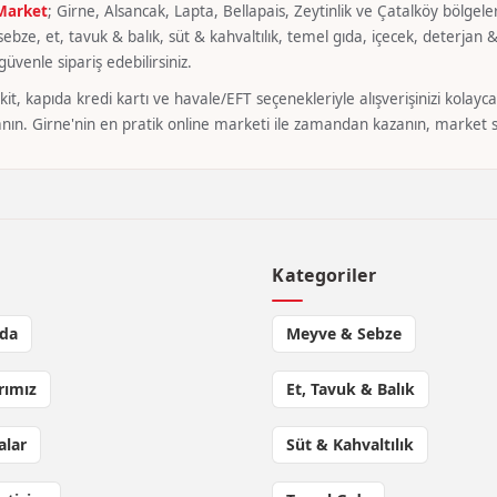
 Market
; Girne, Alsancak, Lapta, Bellapais, Zeytinlik ve Çatalköy bölgeler
bze, et, tavuk & balık, süt & kahvaltılık, temel gıda, içecek, deterjan & 
üvenle sipariş edebilirsiniz.
it, kapıda kredi kartı ve havale/EFT seçenekleriyle alışverişinizi kola
nın. Girne'nin en pratik online marketi ile zamandan kazanın, market si
l
Kategoriler
da
Meyve & Sebze
rımız
Et, Tavuk & Balık
lar
Süt & Kahvaltılık