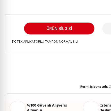
ÜRÜN BILGISI
KOTEX APLIKATORLU TAMPON NORMAL 8 LI
Bu ürünün fiyat bilgisi, resim, ürün açıklamalarında ve diğer kon
Görüş ve önerileriniz için teşekkür ederiz.
Ürün resmi kalitesiz, bozuk veya görüntülenemiyor.
Ürün açıklamasında eksik bilgiler bulunuyor.
Ürün bilgilerinde hatalar bulunuyor.
Resmi işletme adı:
C
Ürün fiyatı diğer sitelerden daha pahalı.
Bu ürüne benzer farklı alternatifler olmalı.
%100 Güvenli Alışveriş
İsteni
Altyapısı
Tesli