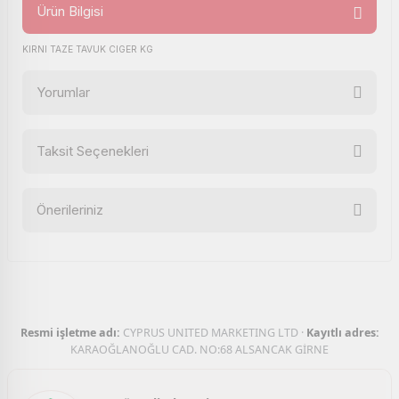
Ürün Bilgisi
KIRNI TAZE TAVUK CIGER KG
Yorumlar
Taksit Seçenekleri
Bu ürüne ilk yorumu siz yapın!
Önerileriniz
Yorum Yaz
Bu ürünün fiyat bilgisi, resim, ürün açıklamalarında ve diğer
konularda yetersiz gördüğünüz noktaları öneri formunu
kullanarak tarafımıza iletebilirsiniz.
Görüş ve önerileriniz için teşekkür ederiz.
Resmi işletme adı:
CYPRUS UNITED MARKETING LTD ·
Kayıtlı adres:
Ürün resmi kalitesiz, bozuk veya görüntülenemiyor.
KARAOĞLANOĞLU CAD. NO:68 ALSANCAK GİRNE
Ürün açıklamasında eksik bilgiler bulunuyor.
Ürün bilgilerinde hatalar bulunuyor.