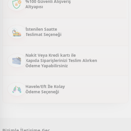
%100 Güvenli Alışveriş
Altyapısı
Ürün fiyatı diğer sitelerden daha pahalı.
Bu ürüne benzer farklı alternatifler olmalı.
İstenilen Saatte
Teslimat Seçeneği
Gönder
Nakit Veya Kredi kartı ile
Kapıda Siparişlerinizi Teslim Alırken
Ödeme Yapabilirsiniz
Havele/Eft İle Kolay
Ödeme Seçeneği
Bizimle İletişime Geç