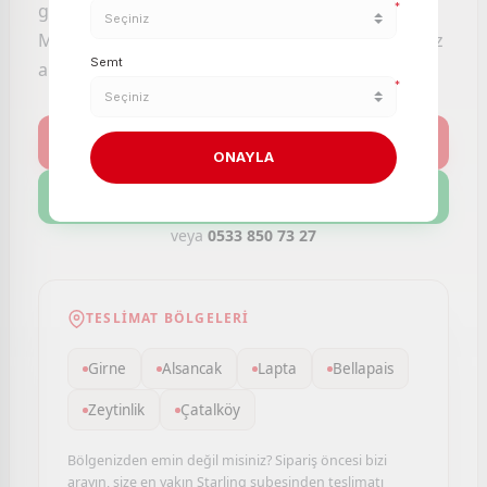
güvencesiyle aynı gün kapınıza getirelim.
*
Mağazaya gitmeden, sıra beklemeden, dilediğiniz
Semt
an alışveriş yapın.
*
Kategoriler
ONAYLA
Müşteri Hizmetleri
veya
0533 850 73 27
TESLIMAT BÖLGELERI
Girne
Alsancak
Lapta
Bellapais
Zeytinlik
Çatalköy
Bölgenizden emin değil misiniz? Sipariş öncesi bizi
arayın, size en yakın Starling şubesinden teslimatı