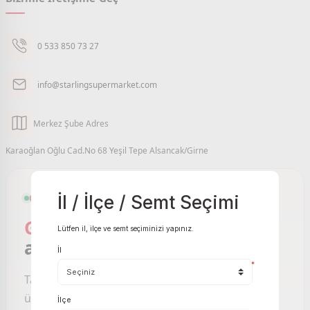
0 533 850 73 27
info@starlingsupermarket.com
Merkez Şube Adres
Karaoğlan Oğlu Cad.No 68 Yeşil Tepe Alsancak/Girne
İl / İlçe / Semt Seçimi
GIRNE VE ÇEVRESI ONLINE MARKET
Girne Online Market
sizin
Lütfen il, ilçe ve semt seçiminizi yapınız.
ayağınıza gelsin.
İl
*
Taze meyve sebzeden temel gıdaya, binlerce
ürünü birkaç tıkla sipariş edin; Starling
İlçe