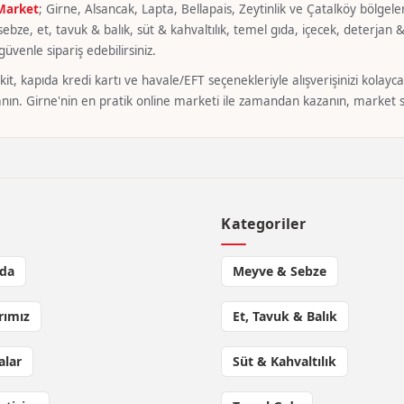
 Market
; Girne, Alsancak, Lapta, Bellapais, Zeytinlik ve Çatalköy bölgeler
bze, et, tavuk & balık, süt & kahvaltılık, temel gıda, içecek, deterjan & 
üvenle sipariş edebilirsiniz.
it, kapıda kredi kartı ve havale/EFT seçenekleriyle alışverişinizi kola
nın. Girne'nin en pratik online marketi ile zamandan kazanın, market si
l
Kategoriler
da
Meyve & Sebze
rımız
Et, Tavuk & Balık
lar
Süt & Kahvaltılık