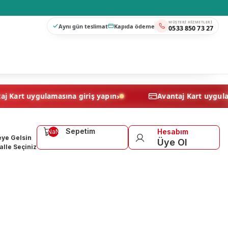
MÜŞTERI HIZMETLERI
Aynı gün teslimat
Kapıda ödeme
0533 850 73 27
›
Avantaj Kart uygulamasına giriş yapın
Avantaj Kar
Sepetim
Hesabım
NaN
ye Gelsin
Üye Ol
lle Seçiniz