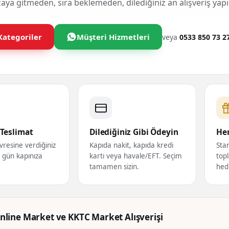
ya gitmeden, sıra beklemeden, dilediğiniz an alışveriş yapı
Kategoriler
Müşteri Hizmetleri
veya
0533 850 73 2
Teslimat
Dilediğiniz Gibi Ödeyin
Her
vresine verdiğiniz
Kapıda nakit, kapıda kredi
Star
ı gün kapınıza
kartı veya havale/EFT. Seçim
topl
tamamen sizin.
hed
nline Market ve KKTC Market Alışverişi