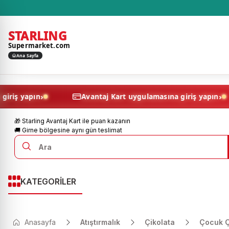
STARLING
Supermarket.com
Ana Sayfa
›
amasına giriş yapın
Avantaj Kart uygulamasına giriş 
🎁 Starling Avantaj Kart ile puan kazanın
🚚 Girne bölgesine aynı gün teslimat
KATEGORİLER
Anasayfa
Atıştırmalık
Çikolata
Çocuk Ç