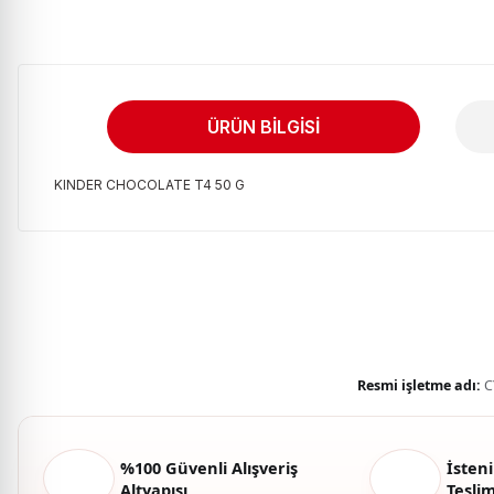
ÜRÜN BILGISI
KINDER CHOCOLATE T4 50 G
Bu ürünün fiyat bilgisi, resim, ürün açıklamalarında ve diğer kon
Görüş ve önerileriniz için teşekkür ederiz.
Ürün resmi kalitesiz, bozuk veya görüntülenemiyor.
Ürün açıklamasında eksik bilgiler bulunuyor.
Ürün bilgilerinde hatalar bulunuyor.
Resmi işletme adı:
C
Ürün fiyatı diğer sitelerden daha pahalı.
Bu ürüne benzer farklı alternatifler olmalı.
%100 Güvenli Alışveriş
İsteni
Altyapısı
Tesli