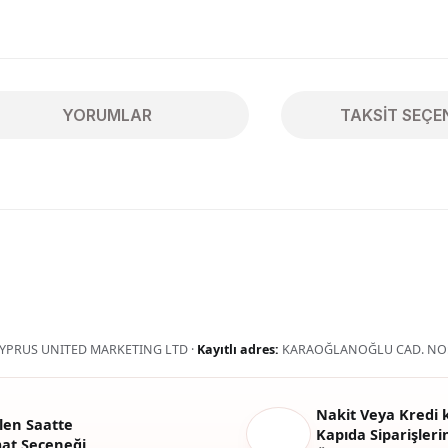
YORUMLAR
TAKSIT SEÇE
ularda yetersiz gördüğünüz noktaları öneri formunu kullanarak tarafımıza 
Bu ürüne ilk yorumu siz yapın!
Yorum Yaz
YPRUS UNITED MARKETING LTD ·
Kayıtlı adres:
KARAOĞLANOĞLU CAD. NO:
Nakit Veya Kredi k
len Saatte
Kapıda Siparişlerin
mat Seçeneği