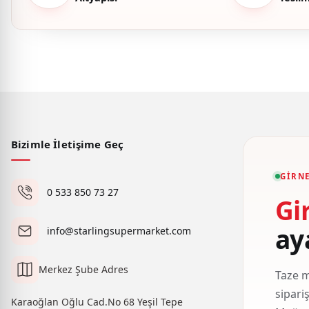
Bizimle İletişime Geç
GIRNE
0 533 850 73 27
Gi
ay
info@starlingsupermarket.com
Merkez Şube Adres
Taze m
sipari
Karaoğlan Oğlu Cad.No 68 Yeşil Tepe