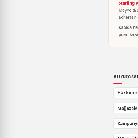
Starling
Meyve & se
adresten g
Kapıda nak
puan kaza
Kurumsa
Hakkımız
Mağazala
Kampanya