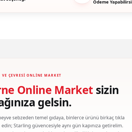
Ödeme Yapabilirsi
Gönder
 VE ÇEVRESI ONLINE MARKET
rne Online Market
sizin
ağınıza gelsin.
eyve sebzeden temel gıdaya, binlerce ürünü birkaç tıkla
ş edin; Starling güvencesiyle aynı gün kapınıza getirelim.