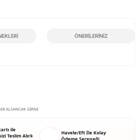
NEKLERI
ÖNERILERINIZ
iletebilirsiniz.
68 ALSANCAK GİRNE
artı ile
Havele/Eft İle Kolay
izi Teslim Alırken
Ödeme Seçeneği