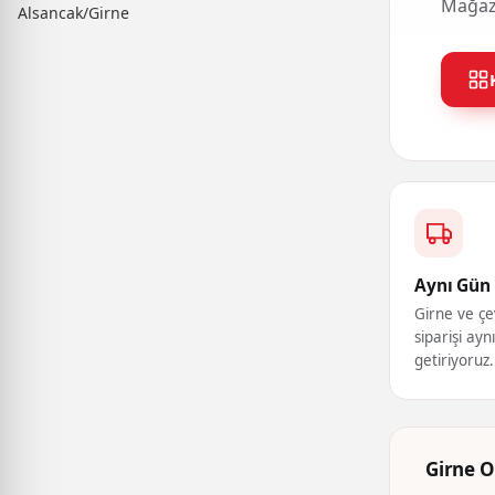
Mağaza
Alsancak/Girne
Aynı Gün 
Girne ve çe
siparişi ayn
getiriyoruz.
Girne O