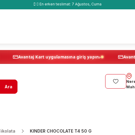
En erken teslimat:
7 Ağustos, Cuma
›
›
yapın
Avantaj Kart uygulamasına giriş yapın
Nere
Ara
Maha
ikolata
KINDER CHOCOLATE T4 50 G