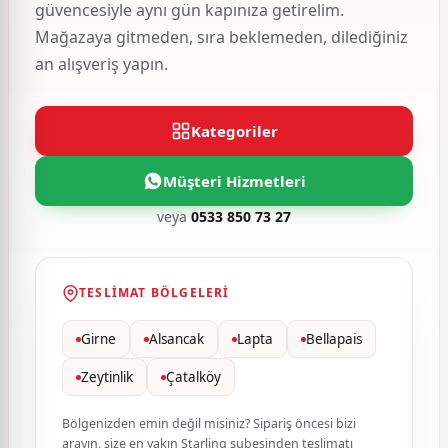
güvencesiyle aynı gün kapınıza getirelim.
Mağazaya gitmeden, sıra beklemeden, dilediğiniz
an alışveriş yapın.
Kategoriler
Müşteri Hizmetleri
veya
0533 850 73 27
TESLIMAT BÖLGELERI
Girne
Alsancak
Lapta
Bellapais
Zeytinlik
Çatalköy
Bölgenizden emin değil misiniz? Sipariş öncesi bizi
arayın, size en yakın Starling şubesinden teslimatı