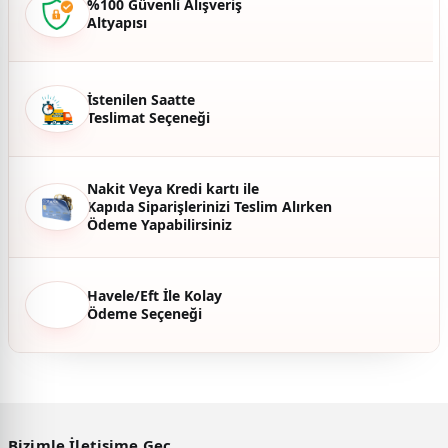
%100 Güvenli Alışveriş
Altyapısı
Ürün fiyatı diğer sitelerden daha pahalı.
Bu ürüne benzer farklı alternatifler olmalı.
İstenilen Saatte
Teslimat Seçeneği
Gönder
Nakit Veya Kredi kartı ile
Kapıda Siparişlerinizi Teslim Alırken
Ödeme Yapabilirsiniz
Havele/Eft İle Kolay
Ödeme Seçeneği
Bizimle İletişime Geç