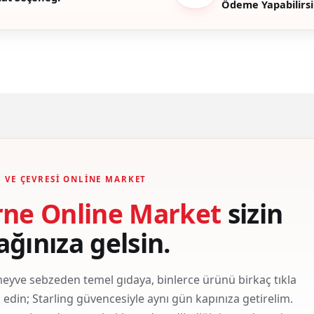
Ödeme Yapabilirsi
Gönder
 VE ÇEVRESI ONLINE MARKET
rne Online Market
sizin
ağınıza gelsin.
eyve sebzeden temel gıdaya, binlerce ürünü birkaç tıkla
ş edin; Starling güvencesiyle aynı gün kapınıza getirelim.