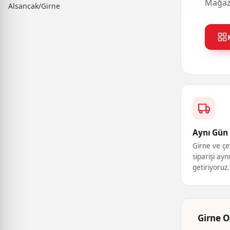
Mağaza
Alsancak/Girne
Aynı Gün 
Girne ve çe
siparişi ayn
getiriyoruz.
Girne O