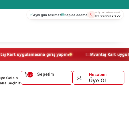
MÜŞTERI HIZMETLERI
Aynı gün teslimat
Kapıda ödeme
0533 850 73 27
›
Avantaj Kart uygulamasına giriş yapın
Avantaj Ka
Sepetim
Hesabım
NaN
ye Gelsin
Üye Ol
lle Seçiniz