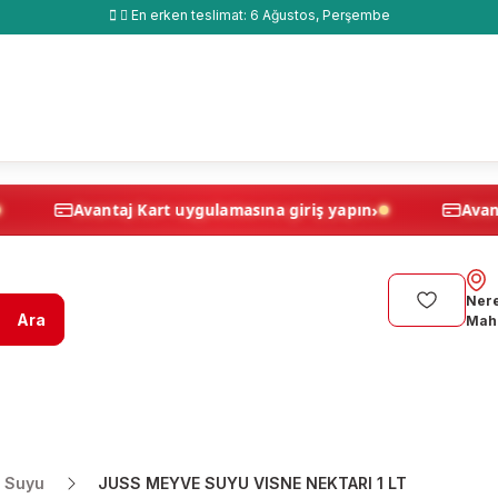
En erken teslimat:
6 Ağustos, Perşembe
›
›
ş yapın
Avantaj Kart uygulamasına giriş yapın
Nere
Ara
Maha
 Suyu
JUSS MEYVE SUYU VISNE NEKTARI 1 LT