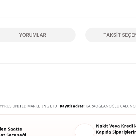
YORUMLAR
TAKSIT SEÇE
ularda yetersiz gördüğünüz noktaları öneri formunu kullanarak tarafımıza 
Bu ürüne ilk yorumu siz yapın!
Yorum Yaz
YPRUS UNITED MARKETING LTD ·
Kayıtlı adres:
KARAOĞLANOĞLU CAD. NO:
Nakit Veya Kredi k
len Saatte
Kapıda Siparişlerin
mat Seçeneği