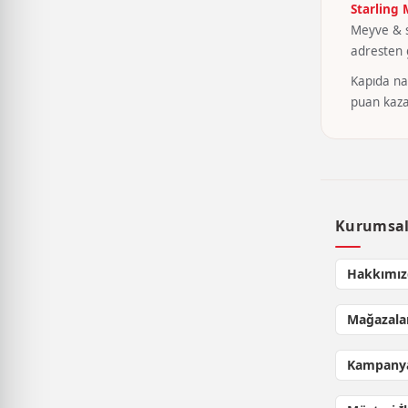
Starling
Meyve & se
adresten g
Kapıda nak
puan kaza
Kurumsa
Hakkımız
Mağazala
Kampanya