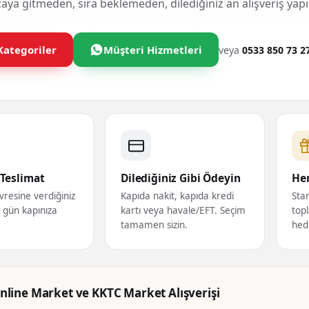
ya gitmeden, sıra beklemeden, dilediğiniz an alışveriş yapı
Kategoriler
Müşteri Hizmetleri
veya
0533 850 73 2
Teslimat
Dilediğiniz Gibi Ödeyin
Her
vresine verdiğiniz
Kapıda nakit, kapıda kredi
Star
ı gün kapınıza
kartı veya havale/EFT. Seçim
topl
tamamen sizin.
hed
nline Market ve KKTC Market Alışverişi