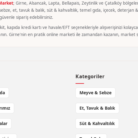
 Market
; Girne, Alsancak, Lapta, Bellapais, Zeytinlik ve Çatalköy bölgeler
bze, et, tavuk & balık, süt & kahvaltılık, temel gıda, içecek, deterjan & 
üvenle sipariş edebilirsiniz.
it, kapıda kredi kartı ve havale/EFT seçenekleriyle alışverişinizi kola
nın. Girne'nin en pratik online marketi ile zamandan kazanın, market si
l
Kategoriler
da
Meyve & Sebze
rımız
Et, Tavuk & Balık
lar
Süt & Kahvaltılık