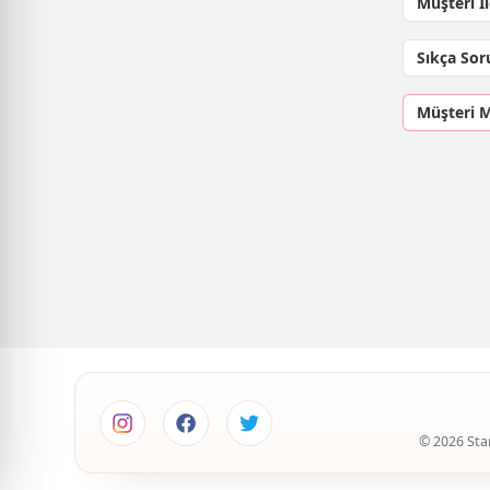
Müşteri İ
Sıkça Sor
Müşteri 
© 2026 Star