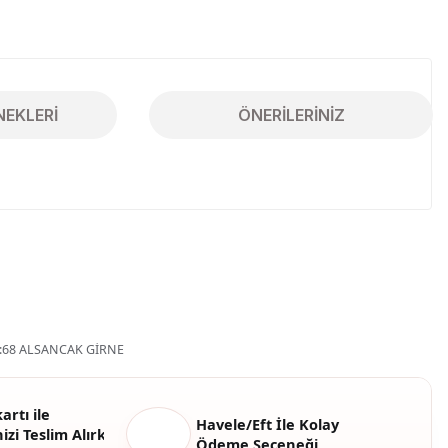
NEKLERI
ÖNERILERINIZ
iletebilirsiniz.
68 ALSANCAK GİRNE
artı ile
Havele/Eft İle Kolay
izi Teslim Alırken
Ödeme Seçeneği