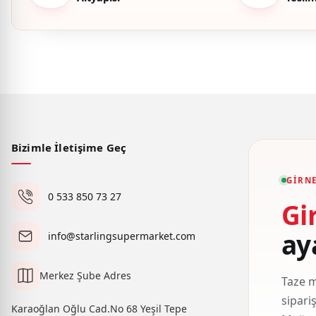
Bizimle İletişime Geç
GIRNE
0 533 850 73 27
Gi
ay
info@starlingsupermarket.com
Merkez Şube Adres
Taze m
sipari
Karaoğlan Oğlu Cad.No 68 Yeşil Tepe