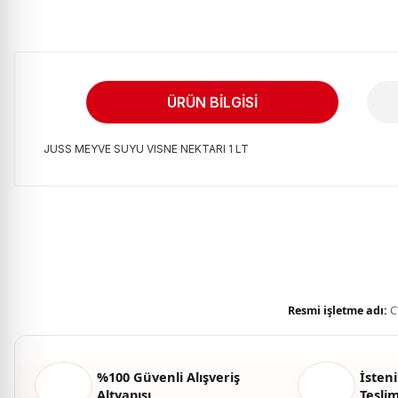
ÜRÜN BILGISI
JUSS MEYVE SUYU VISNE NEKTARI 1 LT
Bu ürünün fiyat bilgisi, resim, ürün açıklamalarında ve diğer kon
Görüş ve önerileriniz için teşekkür ederiz.
Ürün resmi kalitesiz, bozuk veya görüntülenemiyor.
Ürün açıklamasında eksik bilgiler bulunuyor.
Ürün bilgilerinde hatalar bulunuyor.
Resmi işletme adı:
C
Ürün fiyatı diğer sitelerden daha pahalı.
Bu ürüne benzer farklı alternatifler olmalı.
%100 Güvenli Alışveriş
İsteni
Altyapısı
Tesli