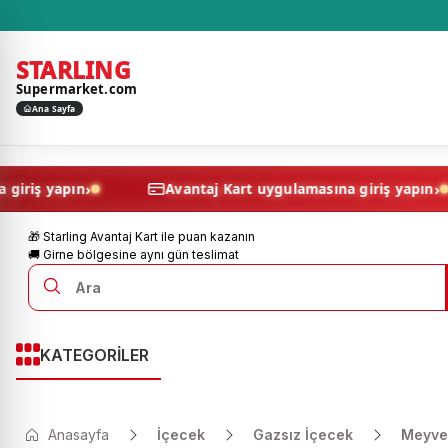
STARLING
Supermarket.com
Ana Sayfa
›
lamasına giriş yapın
Avantaj Kart uygulamasına giri
🎁 Starling Avantaj Kart ile puan kazanın
🚚 Girne bölgesine aynı gün teslimat
KATEGORİLER
Anasayfa
İçecek
Gazsız İçecek
Meyve