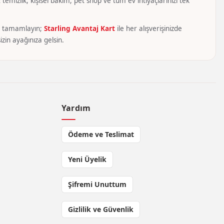
temizlik, kişisel bakım, pet shop ve tüm ev ihtiyaçlarınızı tek
yca tamamlayın;
Starling Avantaj Kart
ile her alışverişinizde
zin ayağınıza gelsin.
Yardım
Ödeme ve Teslimat
Yeni Üyelik
Şifremi Unuttum
Gizlilik ve Güvenlik