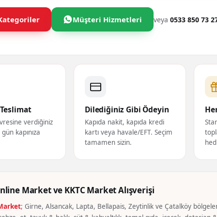
Kategoriler
Müşteri Hizmetleri
veya
0533 850 73 2
Teslimat
Dilediğiniz Gibi Ödeyin
Her
vresine verdiğiniz
Kapıda nakit, kapıda kredi
Star
ı gün kapınıza
kartı veya havale/EFT. Seçim
topl
tamamen sizin.
hed
nline Market ve KKTC Market Alışverişi
 Market
; Girne, Alsancak, Lapta, Bellapais, Zeytinlik ve Çatalköy bölgeler