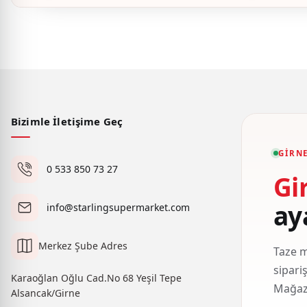
Bizimle İletişime Geç
GIRNE
0 533 850 73 27
Gi
ay
info@starlingsupermarket.com
Merkez Şube Adres
Taze m
sipari
Karaoğlan Oğlu Cad.No 68 Yeşil Tepe
Mağaza
Alsancak/Girne