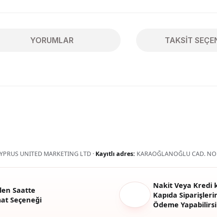
YORUMLAR
TAKSIT SEÇE
ularda yetersiz gördüğünüz noktaları öneri formunu kullanarak tarafımıza 
Bu ürüne ilk yorumu siz yapın!
Yorum Yaz
YPRUS UNITED MARKETING LTD ·
Kayıtlı adres:
KARAOĞLANOĞLU CAD. NO:
Nakit Veya Kredi k
len Saatte
Kapıda Siparişlerin
mat Seçeneği
Ödeme Yapabilirsi