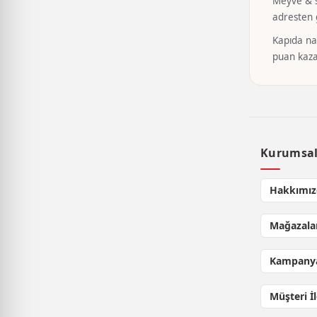
Meyve & se
adresten g
Kapıda nak
puan kaza
Kurumsa
Hakkımız
Mağazala
Kampanya
Müşteri İ