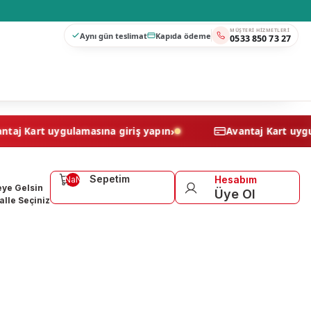
MÜŞTERI HIZMETLERI
Aynı gün teslimat
Kapıda ödeme
0533 850 73 27
›
Avantaj Kart uygulamasına giriş yapın
Avantaj Ka
Sepetim
Hesabım
NaN
ye Gelsin
Üye Ol
lle Seçiniz