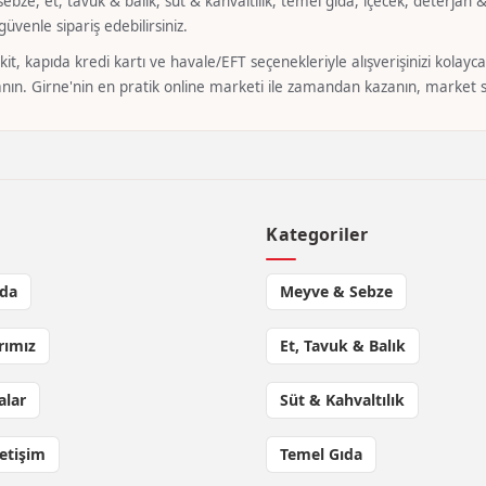
bze, et, tavuk & balık, süt & kahvaltılık, temel gıda, içecek, deterjan & 
üvenle sipariş edebilirsiniz.
it, kapıda kredi kartı ve havale/EFT seçenekleriyle alışverişinizi kola
nın. Girne'nin en pratik online marketi ile zamandan kazanın, market si
l
Kategoriler
da
Meyve & Sebze
rımız
Et, Tavuk & Balık
lar
Süt & Kahvaltılık
letişim
Temel Gıda