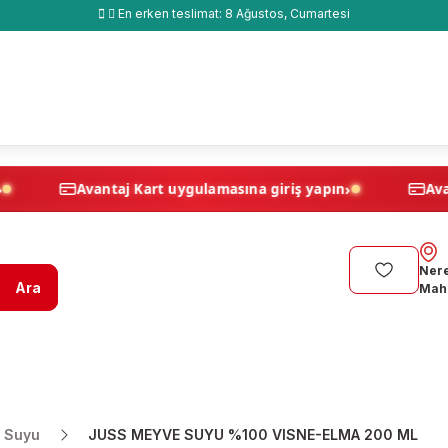
En erken teslimat:
8 Ağustos, Cumartesi
›
›
ş yapın
Avantaj Kart uygulamasına giriş yapın
Nere
Ara
Maha
 Suyu
JUSS MEYVE SUYU %100 VISNE-ELMA 200 ML