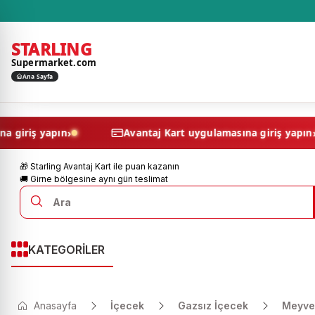
STARLING
Supermarket.com
Ana Sayfa
›
lamasına giriş yapın
Avantaj Kart uygulamasına giri
🎁 Starling Avantaj Kart ile puan kazanın
🚚 Girne bölgesine aynı gün teslimat
KATEGORİLER
Anasayfa
İçecek
Gazsız İçecek
Meyve