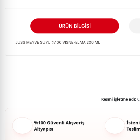
ÜRÜN BILGISI
JUSS MEYVE SUYU %100 VISNE-ELMA 200 ML
Bu ürünün fiyat bilgisi, resim, ürün açıklamalarında ve diğer kon
Görüş ve önerileriniz için teşekkür ederiz.
Ürün resmi kalitesiz, bozuk veya görüntülenemiyor.
Ürün açıklamasında eksik bilgiler bulunuyor.
Ürün bilgilerinde hatalar bulunuyor.
Resmi işletme adı:
C
Ürün fiyatı diğer sitelerden daha pahalı.
Bu ürüne benzer farklı alternatifler olmalı.
%100 Güvenli Alışveriş
İsteni
Altyapısı
Tesli