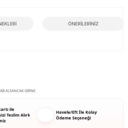
NEKLERI
ÖNERILERINIZ
iletebilirsiniz.
68 ALSANCAK GİRNE
artı ile
Havele/Eft İle Kolay
izi Teslim Alırken
Ödeme Seçeneği
niz