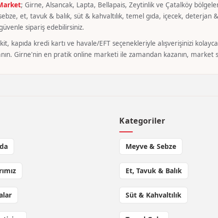
 Market
; Girne, Alsancak, Lapta, Bellapais, Zeytinlik ve Çatalköy bölgeler
bze, et, tavuk & balık, süt & kahvaltılık, temel gıda, içecek, deterjan & 
üvenle sipariş edebilirsiniz.
it, kapıda kredi kartı ve havale/EFT seçenekleriyle alışverişinizi kola
nın. Girne'nin en pratik online marketi ile zamandan kazanın, market si
l
Kategoriler
da
Meyve & Sebze
rımız
Et, Tavuk & Balık
lar
Süt & Kahvaltılık