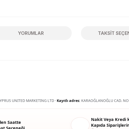
YORUMLAR
TAKSIT SEÇE
ularda yetersiz gördüğünüz noktaları öneri formunu kullanarak tarafımıza 
Bu ürüne ilk yorumu siz yapın!
Yorum Yaz
YPRUS UNITED MARKETING LTD ·
Kayıtlı adres:
KARAOĞLANOĞLU CAD. NO:
Nakit Veya Kredi k
len Saatte
Kapıda Siparişlerin
mat Seçeneği