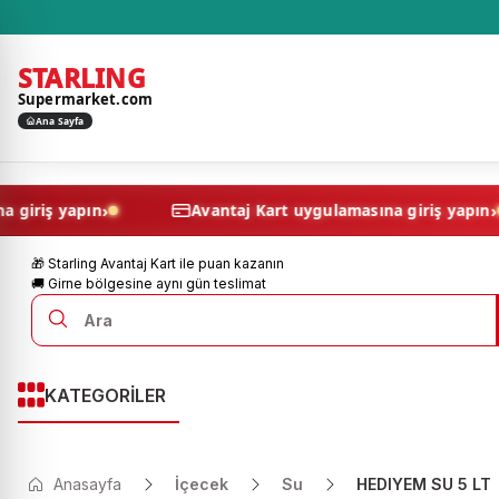
STARLING
Supermarket.com
Ana Sayfa
›
gulamasına giriş yapın
Avantaj Kart uygulamasına gir
🎁 Starling Avantaj Kart ile puan kazanın
🚚 Girne bölgesine aynı gün teslimat
KATEGORİLER
Anasayfa
İçecek
Su
HEDIYEM SU 5 LT