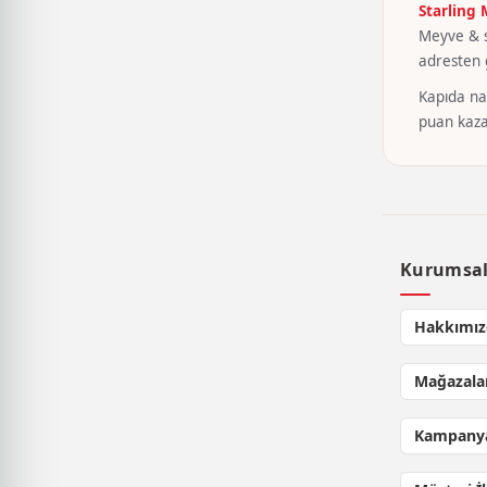
Starling
Meyve & se
adresten g
Kapıda nak
puan kaza
Kurumsa
Hakkımız
Mağazala
Kampanya