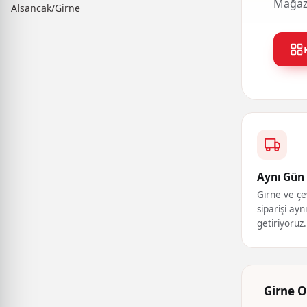
Mağaza
Alsancak/Girne
Aynı Gün 
Girne ve çe
siparişi ayn
getiriyoruz.
Girne O