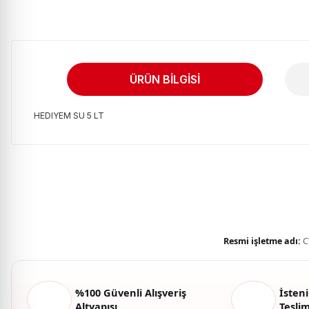
ÜRÜN BILGISI
HEDIYEM SU 5 LT
Bu ürünün fiyat bilgisi, resim, ürün açıklamalarında ve diğer kon
Görüş ve önerileriniz için teşekkür ederiz.
Ürün resmi kalitesiz, bozuk veya görüntülenemiyor.
Ürün açıklamasında eksik bilgiler bulunuyor.
Ürün bilgilerinde hatalar bulunuyor.
Resmi işletme adı:
C
Ürün fiyatı diğer sitelerden daha pahalı.
Bu ürüne benzer farklı alternatifler olmalı.
%100 Güvenli Alışveriş
İsteni
Altyapısı
Tesli