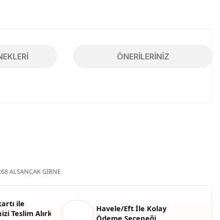
NEKLERI
ÖNERILERINIZ
iletebilirsiniz.
68 ALSANCAK GİRNE
artı ile
Havele/Eft İle Kolay
izi Teslim Alırken
Ödeme Seçeneği