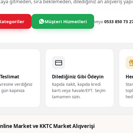
ya gitmeden, sıra beklemeden, dilediğiniz an alışveriş yapı
Kategoriler
Müşteri Hizmetleri
veya
0533 850 73 2
Teslimat
Dilediğiniz Gibi Ödeyin
Her
vresine verdiğiniz
Kapıda nakit, kapıda kredi
Star
ı gün kapınıza
kartı veya havale/EFT. Seçim
topl
tamamen sizin.
hed
nline Market ve KKTC Market Alışverişi