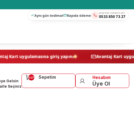
MÜŞTERI HIZMETLERI
Aynı gün teslimat
Kapıda ödeme
0533 850 73 27
›
Avantaj Kart uygulamasına giriş yapın
Avantaj 
Sepetim
Hesabım
NaN
ye Gelsin
Üye Ol
lle Seçiniz