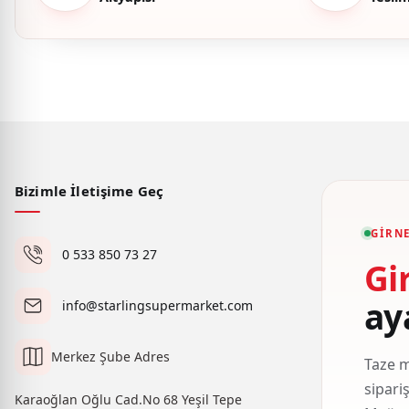
Bizimle İletişime Geç
GIRNE
0 533 850 73 27
Gi
ay
info@starlingsupermarket.com
Merkez Şube Adres
Taze m
sipari
Karaoğlan Oğlu Cad.No 68 Yeşil Tepe