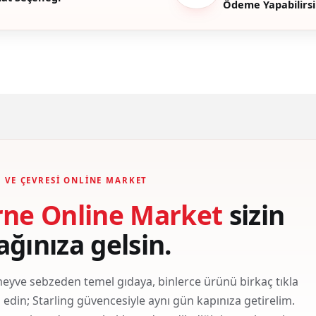
Ödeme Yapabilirsi
Gönder
 VE ÇEVRESI ONLINE MARKET
rne Online Market
sizin
ağınıza gelsin.
eyve sebzeden temel gıdaya, binlerce ürünü birkaç tıkla
ş edin; Starling güvencesiyle aynı gün kapınıza getirelim.