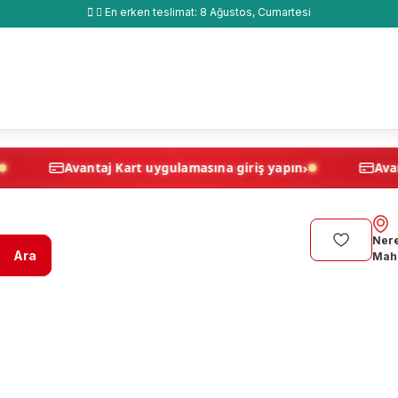
En erken teslimat:
8 Ağustos, Cumartesi
›
›
iş yapın
Avantaj Kart uygulamasına giriş yapın
Nere
Ara
Maha