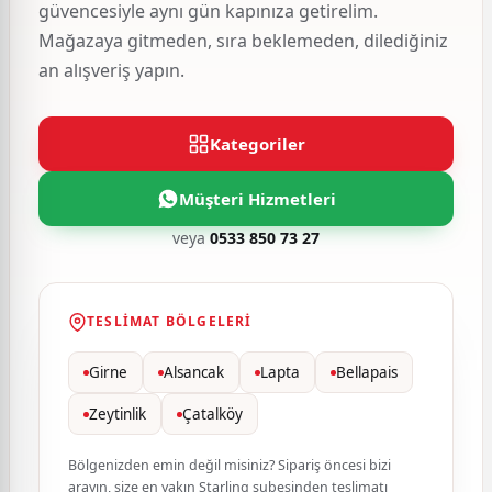
güvencesiyle aynı gün kapınıza getirelim.
Mağazaya gitmeden, sıra beklemeden, dilediğiniz
an alışveriş yapın.
Kategoriler
Müşteri Hizmetleri
veya
0533 850 73 27
TESLIMAT BÖLGELERI
Girne
Alsancak
Lapta
Bellapais
Zeytinlik
Çatalköy
Bölgenizden emin değil misiniz? Sipariş öncesi bizi
arayın, size en yakın Starling şubesinden teslimatı