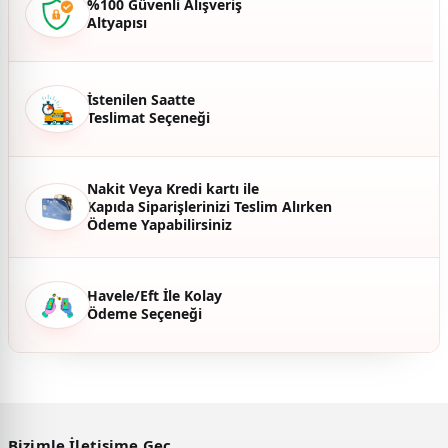
%100 Güvenli Alışveriş
Altyapısı
Ürün fiyatı diğer sitelerden daha pahalı.
Bu ürüne benzer farklı alternatifler olmalı.
İstenilen Saatte
Teslimat Seçeneği
Gönder
Nakit Veya Kredi kartı ile
Kapıda Siparişlerinizi Teslim Alırken
Ödeme Yapabilirsiniz
Havele/Eft İle Kolay
Ödeme Seçeneği
Bizimle İletişime Geç