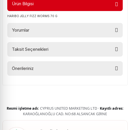
Ürün Bilgisi
HARIBO JELLY FIZZ WORMS 70 G
Yorumlar
Taksit Seçenekleri
Bu ürüne ilk yorumu siz yapın!
Önerileriniz
Yorum Yaz
Bu ürünün fiyat bilgisi, resim, ürün açıklamalarında ve diğer
konularda yetersiz gördüğünüz noktaları öneri formunu
kullanarak tarafımıza iletebilirsiniz.
Görüş ve önerileriniz için teşekkür ederiz.
Resmi işletme adı:
CYPRUS UNITED MARKETING LTD ·
Kayıtlı adres:
Ürün resmi kalitesiz, bozuk veya görüntülenemiyor.
KARAOĞLANOĞLU CAD. NO:68 ALSANCAK GİRNE
Ürün açıklamasında eksik bilgiler bulunuyor.
Ürün bilgilerinde hatalar bulunuyor.