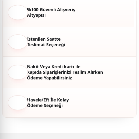
Ürün bilgilerinde hatalar bulunuyor.
%100 Güvenli Alışveriş
Altyapısı
Ürün fiyatı diğer sitelerden daha pahalı.
Bu ürüne benzer farklı alternatifler olmalı.
İstenilen Saatte
Teslimat Seçeneği
Gönder
Nakit Veya Kredi kartı ile
Kapıda Siparişlerinizi Teslim Alırken
Ödeme Yapabilirsiniz
Havele/Eft İle Kolay
Ödeme Seçeneği