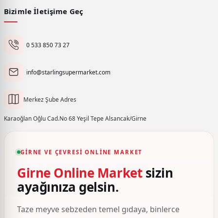
Bizimle İletişime Geç
0 533 850 73 27
info@starlingsupermarket.com
Merkez Şube Adres
Karaoğlan Oğlu Cad.No 68 Yeşil Tepe Alsancak/Girne
GIRNE VE ÇEVRESI ONLINE MARKET
Girne Online Market
sizin
ayağınıza gelsin.
Taze meyve sebzeden temel gıdaya, binlerce