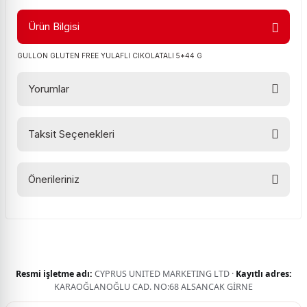
Ürün Bilgisi
GULLON GLUTEN FREE YULAFLI CIKOLATALI 5*44 G
Yorumlar
Taksit Seçenekleri
Bu ürüne ilk yorumu siz yapın!
Önerileriniz
Yorum Yaz
Bu ürünün fiyat bilgisi, resim, ürün açıklamalarında ve diğer
konularda yetersiz gördüğünüz noktaları öneri formunu
kullanarak tarafımıza iletebilirsiniz.
Görüş ve önerileriniz için teşekkür ederiz.
Resmi işletme adı:
CYPRUS UNITED MARKETING LTD ·
Kayıtlı adres:
Ürün resmi kalitesiz, bozuk veya görüntülenemiyor.
KARAOĞLANOĞLU CAD. NO:68 ALSANCAK GİRNE
Ürün açıklamasında eksik bilgiler bulunuyor.