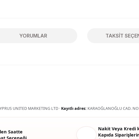
YORUMLAR
TAKSIT SEÇE
ularda yetersiz gördüğünüz noktaları öneri formunu kullanarak tarafımıza 
Bu ürüne ilk yorumu siz yapın!
Yorum Yaz
YPRUS UNITED MARKETING LTD ·
Kayıtlı adres:
KARAOĞLANOĞLU CAD. NO:
Nakit Veya Kredi k
len Saatte
Kapıda Siparişlerin
mat Seçeneği