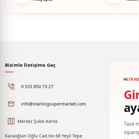
Bizimle İletişime Geç
GIRNE
0 533 850 73 27
Gi
ay
info@starlingsupermarket.com
Merkez Şube Adres
Taze m
sipari
Karaoğlan Oğlu Cad.No 68 Yeşil Tepe