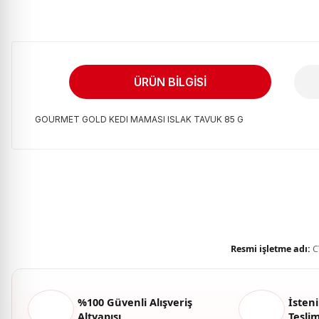
ÜRÜN BILGISI
GOURMET GOLD KEDI MAMASI ISLAK TAVUK 85 G
Bu ürünün fiyat bilgisi, resim, ürün açıklamalarında ve diğer kon
Görüş ve önerileriniz için teşekkür ederiz.
Ürün resmi kalitesiz, bozuk veya görüntülenemiyor.
Ürün açıklamasında eksik bilgiler bulunuyor.
Ürün bilgilerinde hatalar bulunuyor.
Resmi işletme adı:
C
Ürün fiyatı diğer sitelerden daha pahalı.
Bu ürüne benzer farklı alternatifler olmalı.
%100 Güvenli Alışveriş
İsteni
Altyapısı
Tesli