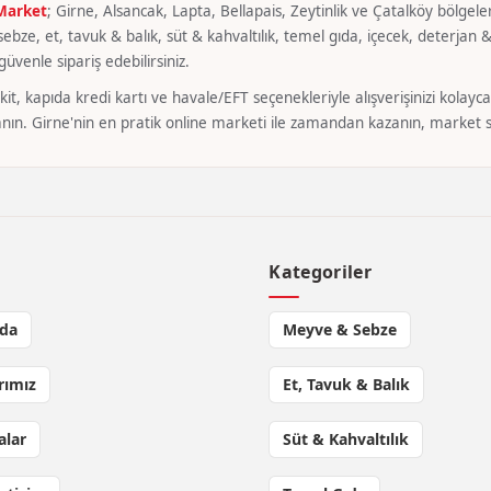
 Market
; Girne, Alsancak, Lapta, Bellapais, Zeytinlik ve Çatalköy bölgeler
bze, et, tavuk & balık, süt & kahvaltılık, temel gıda, içecek, deterjan & 
üvenle sipariş edebilirsiniz.
it, kapıda kredi kartı ve havale/EFT seçenekleriyle alışverişinizi kola
nın. Girne'nin en pratik online marketi ile zamandan kazanın, market si
l
Kategoriler
da
Meyve & Sebze
rımız
Et, Tavuk & Balık
lar
Süt & Kahvaltılık