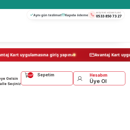
MÜŞTERI HIZMETLERI
Aynı gün teslimat
Kapıda ödeme
0533 850 73 27
›
Avantaj Kart uygulamasına giriş yapın
Avantaj K
Sepetim
Hesabım
NaN
ye Gelsin
Üye Ol
lle Seçiniz