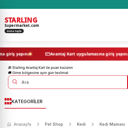
STARLING
Supermarket.com
Ana Sayfa
›
ulamasına giriş yapın
Avantaj Kart uygulamasına giri
🎁 Starling Avantaj Kart ile puan kazanın
🚚 Girne bölgesine aynı gün teslimat
KATEGORİLER
Anasayfa
Pet Shop
Kedi
Kedi Maması