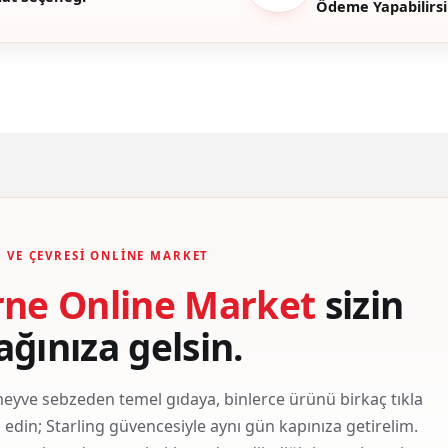
Ödeme Yapabilirsi
Gönder
 VE ÇEVRESI ONLINE MARKET
rne Online Market
sizin
ağınıza gelsin.
eyve sebzeden temel gıdaya, binlerce ürünü birkaç tıkla
ş edin; Starling güvencesiyle aynı gün kapınıza getirelim.