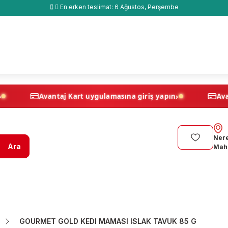
En erken teslimat:
6 Ağustos, Perşembe
›
›
ş yapın
Avantaj Kart uygulamasına giriş yapın
Nere
Ara
Maha
GOURMET GOLD KEDI MAMASI ISLAK TAVUK 85 G