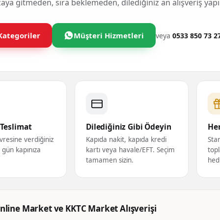
ya gitmeden, sıra beklemeden, dilediğiniz an alışveriş yapı
Kategoriler
Müşteri Hizmetleri
veya
0533 850 73 2
Teslimat
Dilediğiniz Gibi Ödeyin
Her
vresine verdiğiniz
Kapıda nakit, kapıda kredi
Star
ı gün kapınıza
kartı veya havale/EFT. Seçim
topl
tamamen sizin.
hed
nline Market ve KKTC Market Alışverişi