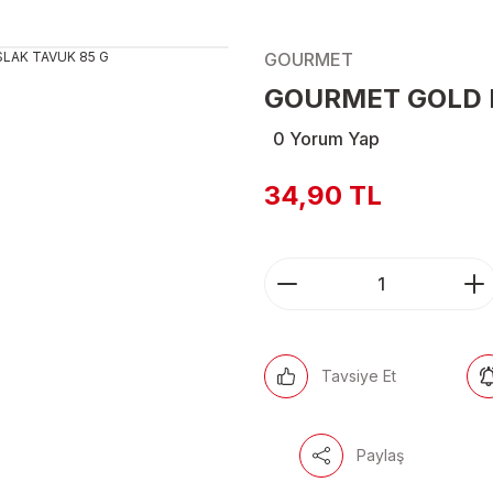
GOURMET
GOURMET GOLD K
0 Yorum Yap
34,90 TL
Tavsiye Et
Paylaş