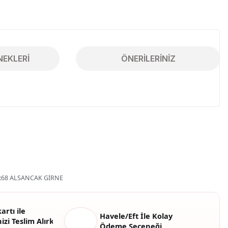
NEKLERI
ÖNERILERINIZ
iletebilirsiniz.
68 ALSANCAK GİRNE
artı ile
Havele/Eft İle Kolay
izi Teslim Alırken
Ödeme Seçeneği