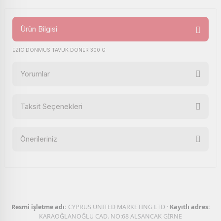
Ürün Bilgisi
EZIC DONMUS TAVUK DONER 300 G
Yorumlar
Taksit Seçenekleri
Bu ürüne ilk yorumu siz yapın!
Önerileriniz
Yorum Yaz
Bu ürünün fiyat bilgisi, resim, ürün açıklamalarında ve diğer
konularda yetersiz gördüğünüz noktaları öneri formunu
kullanarak tarafımıza iletebilirsiniz.
Görüş ve önerileriniz için teşekkür ederiz.
Resmi işletme adı:
CYPRUS UNITED MARKETING LTD ·
Kayıtlı adres:
Ürün resmi kalitesiz, bozuk veya görüntülenemiyor.
KARAOĞLANOĞLU CAD. NO:68 ALSANCAK GİRNE