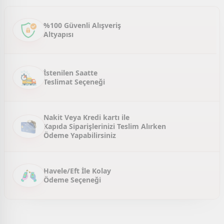
Ürün açıklamasında eksik bilgiler bulunuyor.
Ürün bilgilerinde hatalar bulunuyor.
%100 Güvenli Alışveriş
Altyapısı
Ürün fiyatı diğer sitelerden daha pahalı.
Bu ürüne benzer farklı alternatifler olmalı.
İstenilen Saatte
Teslimat Seçeneği
Gönder
Nakit Veya Kredi kartı ile
Kapıda Siparişlerinizi Teslim Alırken
Ödeme Yapabilirsiniz
Havele/Eft İle Kolay
Ödeme Seçeneği