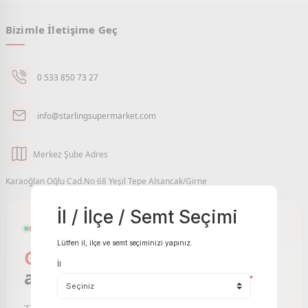
Bizimle İletişime Geç
0 533 850 73 27
info@starlingsupermarket.com
Merkez Şube Adres
Karaoğlan Oğlu Cad.No 68 Yeşil Tepe Alsancak/Girne
İl / İlçe / Semt Seçimi
GIRNE VE ÇEVRESI ONLINE MARKET
Lütfen il, ilçe ve semt seçiminizi yapınız.
Girne Online Market
sizin
İl
ayağınıza gelsin.
*